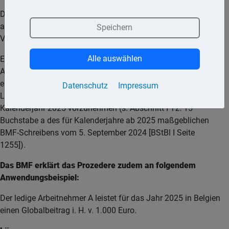
Die Tabellen sind für den Veranlagungszeitraum 2025
anzuwenden. Sie gelten für den gesamten
Speichern
Veranlagungszeitraum.
Alle auswählen
Eine entsprechende Aufteilung ist hinsichtlich der
Altersvorsorgeaufwendungen auch bei der Ausstellung von
elektronischen Lohnsteuerbescheinigungen und Besonderen
Datenschutz
Impressum
Lohnsteuerbescheinigungen durch den Arbeitgeber für das
Kalenderjahr 2025 vorzunehmen (s. Abschnitt I Tz. 15
Buchstabe a des für Kalenderjahre ab 2025 maßgeblichen
BMF-Schreibens vom 5. September 2024 [BStBl I Seite
1255]).
Das BMF erklärt das Prozedere zudem an folgendem
Anwendungsbeispiel:
Der ledige Arbeitnehmer A leistet für das Jahr 2025 in Belgien
einen Globalbeitrag i. H. v. 1.000 Euro.