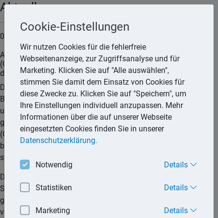
Aktuell
Cookie-Einstellungen
01.01.2025
Wir nutzen Cookies für die fehlerfreie
Aufteilung eines einheitlichen Sozialversicherungsbeitrags
Webseitenanzeige, zur Zugriffsanalyse und für
(Globalbeitrag) - Anpassung der Aufteilungsmaßstäbe für
Marketing. Klicken Sie auf "Alle auswählen",
den Veranlagungszeitraum 2025
stimmen Sie damit dem Einsatz von Cookies für
Das Bundesfinanzministerium hat bezogen auf die Länder
diese Zwecke zu. Klicken Sie auf "Speichern", um
Belgien, Irland, Lettland, Malta, Norwegen, Portugal, Spanien
Ihre Einstellungen individuell anzupassen. Mehr
und Zypern veröffentlicht, wie die vom Steuerpflichtigen
Informationen über die auf unserer Webseite
geleisteten einheitlichen Sozialversicherungsbeiträge
eingesetzten Cookies finden Sie in unserer
(Globalbeiträge) zur Ermittlung der steuerlich
Datenschutzerklärung.
berücksichtigungsfähigen Vorsorgeaufwendungen
staatenbezogen aufzuteilen sind.
Notwendig
Details
Die Aufteilung von Globalbeiträgen, die an
Statistiken
Details
Sozialversicherungsträger in Ländern außerhalb Europas
geleistet werden, ist nach den Umständen des Einzelfalls
Marketing
Details
vorzunehmen.