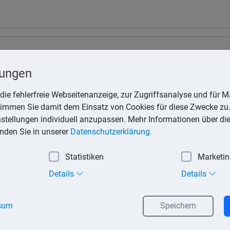
lungen
r, Lohnsteuer, Kirchensteuer zur Lohnsteuer
die fehlerfreie Webseitenanzeige, zur Zugriffsanalyse und für Ma
stimmen Sie damit dem Einsatz von Cookies für diese Zwecke zu.
der Sozialversicherungsbeiträge
instellungen individuell anzupassen. Mehr Informationen über di
inden Sie in unserer
Datenschutzerklärung.
r, Lohnsteuer, Kirchensteuer zur Lohnsteuer
Statistiken
Marketi
uer, Grundsteuer
Details
Details
der Sozialversicherungsbeiträge
sum
Speichern
r, Lohnsteuer, Kirchensteuer zur Lohnsteuer, Einkommensteuer, 