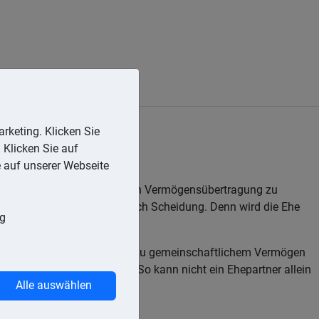
rketing. Klicken Sie
 Klicken Sie auf
e auf unserer Webseite
und wurde der Zugewinn durch Vermögensübertragung zu
der Zugewinngemeinschaft durch Scheidung. Denn wird die Ehe
ng
eitpunkt des Erwerbes nicht zu gemeinschaftlichem Vermögen
Verfügungsbeschränkungen. So kann nicht ein Ehepartner allein
Alle auswählen