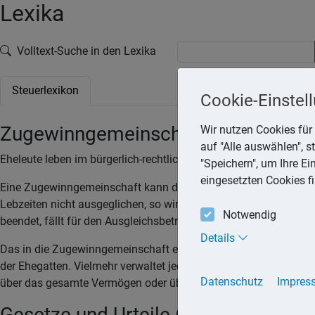
Lexika
Volltext-Suche in den Lexika
Steuerlexikon
Cookie-Einstel
Zugewinngemeinschaft
Wir nutzen Cookies für 
auf "Alle auswählen", 
Eheleute leben im bürgerlich-rechtlichen Güterstand der Zugewi
"Speichern", um Ihre E
eingesetzten Cookies f
Eine Zugewinngemeinschaft kann durch den Tod eines Partners
Lebzeiten nicht ausgeglichen, so wird der Ausgleichsbetrag nic
Notwendig
beendet, fällt für den Ausgleichsbetrag keine Schenkungsteuer 
Details
Das in die Zugewinngemeinschaft eingebrachte und später erw
der Ehegatten. Vielmehr verwaltet jeder Ehegatte sein Vermöge
Datenschutz
Impres
über das gesamte Vermögen oder über einzelne Haushaltsgege
Gesetze und Urteile (Quellen)