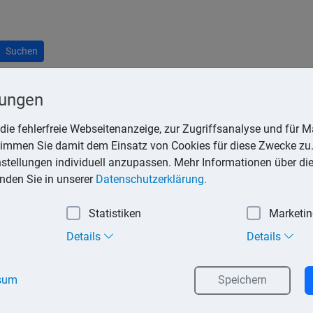
Suchen
lungen
die fehlerfreie Webseitenanzeige, zur Zugriffsanalyse und für Ma
stimmen Sie damit dem Einsatz von Cookies für diese Zwecke zu.
nngemeinschaft, falls der Ehevertrag nichts anders bestimmt.
instellungen individuell anzupassen. Mehr Informationen über di
inden Sie in unserer
Datenschutzerklärung.
 oder durch Scheidung beendet werden. Stirbt ein Ehepartner 
ht mit Erbschaftsteuer belastet. Gleiches gilt bei Beendigung 
Statistiken
Marketi
an.
Details
Details
orbene Vermögen der Ehegatten wird mit der Heirat bzw. zum Z
n in eigener Regie. Zudem unterliegen die Ehepartner gewissen 
sum
Speichern
nstände verfügen.