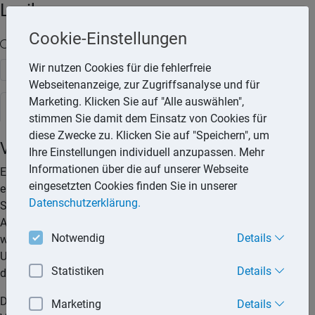
Lexika
Cookie-Einstellungen
Volltext-Suche in den Lexika
Wir nutzen Cookies für die fehlerfreie
Suchen
Webseitenanzeige, zur Zugriffsanalyse und für
Marketing. Klicken Sie auf "Alle auswählen",
Steuerlexikon
stimmen Sie damit dem Einsatz von Cookies für
diese Zwecke zu. Klicken Sie auf "Speichern", um
Vorbehalt der Nachprüfung
Ihre Einstellungen individuell anzupassen. Mehr
Informationen über die auf unserer Webseite
Ein Steuerbescheid, der unter dem Vorbehalt der Nachprüfung
eingesetzten Cookies finden Sie in unserer
ergeht, kann jederzeit durch das Finanzamt oder den
Datenschutzerklärung.
Steuerpflichtigen geändert werden. Damit kann auch nach
Ablauf der Einspruchsfrist der Steuerbescheid geändert
Notwendig
Details
werden. Generell stehen Steueranmeldungen (z.B.
Umsatzsteuervoranmeldung, Lohnsteueranmeldung) unter
Statistiken
Details
dem Vorbehalt der Nachprüfung.
Der Vorbehalt der Nachprüfung wirkt sich nicht auf die
Marketing
Details