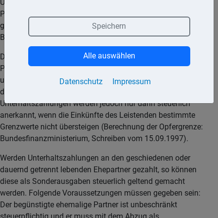
Unterhaltsanspruch gegenüber der Mutter des Kindes. Auch
Partner einer nichtehelichen Lebensgemeinschaft können
geleistete Unterhaltszahlungen als außergewöhnliche
Speichern
Belastungen ansetzen.
Alle auswählen
Der Höchstbetrag ist um die Einkünfte der zu unterhaltenen
Person zu vermindern. Betragen die eigenen Einkünfte der zu
unterhaltenen Person maximal 624,– € im Jahr, müssen
Datenschutz
Impressum
diese Einkünfte nicht berücksichtigt werden.
Unterhaltszahlungen werden jedoch nur dann steuerlich
anerkannt, wenn die Einkünfte des Leistenden bestimmte
Grenzwerte nicht übersteigen (Berechnung der Opfergrenze:
Bundesfinanzministerium, Schreiben vom 15.09.1997).
Werden Unterhaltszahlungen an den geschiedenen oder
dauernd getrennt lebenden Ehepartner gezahlt, so können
diese als Sonderausgaben steuerlich geltend gemacht
werden. Folgende Voraussetzungen müssen gegeben sein:
Der begünstigte ehemalige Partner ist unbeschränkt
steuerpflichtig und er muss mit dem Abzug als