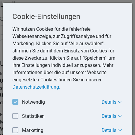
Lexika
Cookie-Einstellungen
Volltext-Suche in den Lexika
Wir nutzen Cookies für die fehlerfreie
Suchen
Webseitenanzeige, zur Zugriffsanalyse und für
Marketing. Klicken Sie auf "Alle auswählen",
Steuerlexikon
stimmen Sie damit dem Einsatz von Cookies für
diese Zwecke zu. Klicken Sie auf "Speichern", um
Unterhaltszahlungen
Ihre Einstellungen individuell anzupassen. Mehr
Informationen über die auf unserer Webseite
Ist der Ehemann oder die Ehefrau gegenüber dem Partner zu
eingesetzten Cookies finden Sie in unserer
Unterhaltszahlungen verpflichtet, gelten diese Zahlungen
Datenschutzerklärung.
steuerlich als außergewöhnliche Belastungen. Bis zum
Unterhaltshöchstbetrag können die geleisteten Zahlungen bei
Notwendig
Details
der Einkommensteuererklärung geltend gemacht werden.
Ein gesetzlicher Unterhaltsanspruch besteht auch für eine
Statistiken
Details
Mutter eines nichtehelichen Kindes, falls sie das Kind betreut.
Wenn der Vater das Kind betreut, hat auch er einen
Marketing
Details