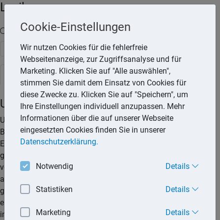
Lexika
Cookie-Einstellungen
Volltext-Suche in den Lexika
Wir nutzen Cookies für die fehlerfreie
Suchen
Webseitenanzeige, zur Zugriffsanalyse und für
Marketing. Klicken Sie auf "Alle auswählen",
Steuerlexikon
stimmen Sie damit dem Einsatz von Cookies für
diese Zwecke zu. Klicken Sie auf "Speichern", um
Unterhaltshöchstbetrag
Ihre Einstellungen individuell anzupassen. Mehr
Informationen über die auf unserer Webseite
Unterhaltsaufwendungen können als außergewöhnliche
eingesetzten Cookies finden Sie in unserer
Belastungen oder als Sonderausgaben abzugsfähig sein.
Datenschutzerklärung.
Entstehen einem Steuerpflichtigen Unterhaltsaufwendungen
gegenüber einer Person, zu deren Unterhalt er gesetzlich
Notwendig
Details
verpflichtet ist, so kann er die entstandenen Aufwendungen
als außergewöhnliche Belastungen geltend machen. Der
Statistiken
Details
gesetzlich unterhaltsberechtigten Person gleichgestellt ist
eine Person, wenn bei ihr zum Unterhalt bestimmte
Marketing
Details
inländische öffentliche Mittel (z.B. Sozialleistungen) mit