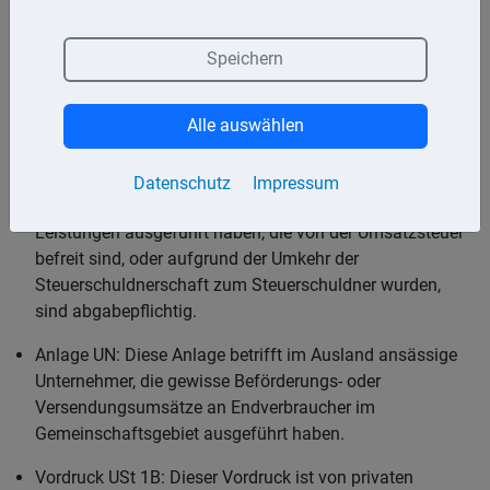
Vordruck USt 2A: Im Inland ansässige Unternehmer, d.h.
Unternehmer, die in Deutschland einen Wohnsitz, ihren
Sitz, ihre Geschäftsleitung, eine Zweigniederlassung oder
Speichern
eine Organgesellschaft haben, sind zur Abgabe
verpflichtet. Steuerpflichtig sind weiterhin
Alle auswählen
Nichtunternehmer, die unrichtig bzw. unberechtigt Steuer
ausgewiesen haben.
Datenschutz
Impressum
Anlage UR: Unternehmer, die Lieferungen oder
Leistungen ausgeführt haben, die von der Umsatzsteuer
befreit sind, oder aufgrund der Umkehr der
Steuerschuldnerschaft zum Steuerschuldner wurden,
sind abgabepflichtig.
Anlage UN: Diese Anlage betrifft im Ausland ansässige
Unternehmer, die gewisse Beförderungs- oder
Versendungsumsätze an Endverbraucher im
Gemeinschaftsgebiet ausgeführt haben.
Vordruck USt 1B: Dieser Vordruck ist von privaten