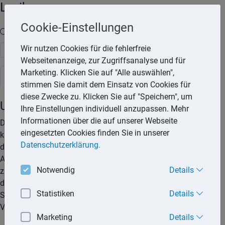
Lexika
Cookie-Einstellungen
Volltext-Suche in den Lexika
Wir nutzen Cookies für die fehlerfreie
Suchen
Webseitenanzeige, zur Zugriffsanalyse und für
Marketing. Klicken Sie auf "Alle auswählen",
Steuerlexikon
stimmen Sie damit dem Einsatz von Cookies für
diese Zwecke zu. Klicken Sie auf "Speichern", um
Umsatzsteuererklärung
Ihre Einstellungen individuell anzupassen. Mehr
Informationen über die auf unserer Webseite
Die Umsatzsteuererklärung ist vom Unternehmer
eingesetzten Cookies finden Sie in unserer
kalenderjährlich nach amtlich vorgeschriebenen Datensatz
Datenschutzerklärung.
durch Datenfernübertragung zu übermitteln. Die
Abgabepflicht endet am 31.07. des Folgejahres. Die Pflicht
Notwendig
Details
zur Abgabe der Umsatzsteuererklärung trifft alle Unternehmer,
die steuerbare Umsätze getätigt haben und die von einer
Statistiken
Details
Steuerschuldnerschaft erfasst werden. Die amtlichen
Vordrucke bestehen aus:
Marketing
Details