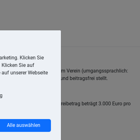
rketing. Klicken Sie
 Klicken Sie auf
Aufgaben eines Übungsleiters im Verein (umgangssprachlich:
e auf unserer Webseite
timmte Einkünfte steuer- und beitragsfrei stellt.
ng
tigkeiten. Der Übungsleiterfreibetrag beträgt 3.000 Euro pro
Alle auswählen