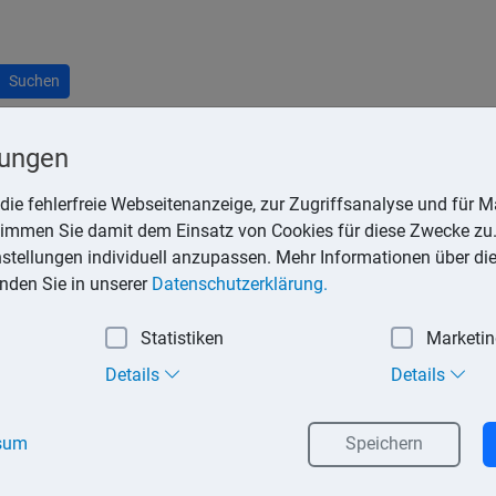
Suchen
lungen
die fehlerfreie Webseitenanzeige, zur Zugriffsanalyse und für Ma
stimmen Sie damit dem Einsatz von Cookies für diese Zwecke zu.
agements dar, die der Staat besonders fördern möchte, wie die 
instellungen individuell anzupassen. Mehr Informationen über di
de die danach benannte Übungsleiterpauschale geschaffen, die bes
inden Sie in unserer
Datenschutzerklärung.
«?
Statistiken
Marketi
e Freistellung von nebenberuflichen Einkünften für bestimmte Tä
Details
Details
 Ausbilder oder Erzieher.
en:
sum
Speichern