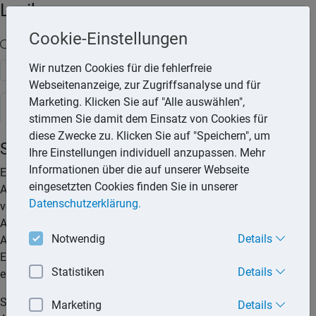
Lexika
Cookie-Einstellungen
Volltext-Suche in den Lexika
Wir nutzen Cookies für die fehlerfreie
Suchen
Webseitenanzeige, zur Zugriffsanalyse und für
Marketing. Klicken Sie auf "Alle auswählen",
Steuerlexikon
stimmen Sie damit dem Einsatz von Cookies für
diese Zwecke zu. Klicken Sie auf "Speichern", um
Sonderabschreibung
Ihre Einstellungen individuell anzupassen. Mehr
Informationen über die auf unserer Webseite
Eine Sonderabschreibung kann zusätzlich zur normalen
eingesetzten Cookies finden Sie in unserer
Abschreibung vorgenommen werden. Hierbei wird jedoch
Datenschutzerklärung.
vorausgesetzt, dass als normale Abschreibung die lineare
Abschreibung zur Anwendung kommt. Nur bei einer
Notwendig
Details
Ansparabschreibung (Sonderabschreibung nach § 7g
Einkommensteuergesetz) ist eine degressive Abschreibung
Statistiken
Details
erlaubt.
Sonderabschreibungen können in einigen Fällen bereits bei
Marketing
Details