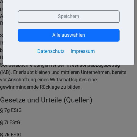
Anzahlungen vorgenommen werden. So können zum Beispiel
private Krankenhäuser auf Anzahlungen, die sie für
Anlagevermögen zahlen, Sonderabschreibungen vornehmen.
Speichern
Das gleiche gilt für Betriebe des Kohle- und Erzbergbaus.
Alle auswählen
Sonderabschreibungen werden unter anderem für besonders
förderungswürdige Gebäude (vgl. Lexikon Denkmal), für
bestimmte Industriezweige sowie für kleine und mittlere
Datenschutz
Impressum
Unternehmen gewährt. Eine der gebräuchlichsten
Sonderabschreibungen ist der Investitionsabzugsbetrag
(IAB). Er erlaubt kleinen und mittleren Unternehmen, bereits
vor Anschaffung eines Wirtschaftsgutes eine
gewinnmindernde Rücklage zu bilden.
Gesetze und Urteile (Quellen)
§ 7g EStG
§ 7i EStG
§ 7k EStG