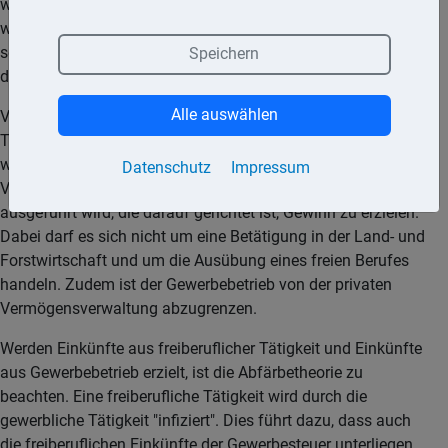
weitere Berufsgruppen, die § 18 EStG im Einzelnen nennt,
werden als Freiberufler anerkannt. Die im Rahmen einer
selbstständigen Tätigkeit erzielten Einkünfte unterliegen nicht
Speichern
der Gewerbesteuer.
Alle auswählen
Von der selbstständigen Tätigkeit ist die gewerbliche
Tätigkeit abzugrenzen. Eine gewerbliche Tätigkeit liegt vor,
wenn unter Beteiligung am allgemeinen wirtschaftlichen
Datenschutz
Impressum
Verkehr eine selbstständige, nachhaltige Betätigung
ausgeführt wird, die darauf gerichtet ist, Gewinn zu erzielen.
Dabei darf es sich nicht um eine Betätigung in der Land- und
Forstwirtschaft und um die Ausübung eines freien Berufes
handeln. Zudem ist der Gewerbebetrieb von der privaten
Vermögensverwaltung abzugrenzen.
Werden Einkünfte aus freiberuflicher Tätigkeit und Einkünfte
aus Gewerbebetrieb erzielt, ist die Abfärbetheorie zu
beachten. Eine freiberufliche Tätigkeit wird durch die
gewerbliche Tätigkeit "infiziert". Dies führt dazu, dass auch
die freiberuflichen Einkünfte der Gewerbesteuer unterliegen.