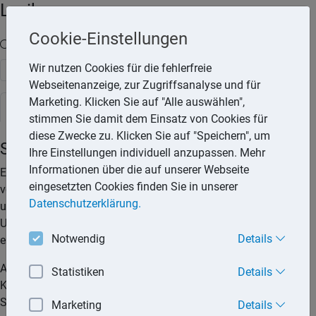
Lexika
Cookie-Einstellungen
Volltext-Suche in den Lexika
Wir nutzen Cookies für die fehlerfreie
Suchen
Webseitenanzeige, zur Zugriffsanalyse und für
Marketing. Klicken Sie auf "Alle auswählen",
Steuerlexikon
stimmen Sie damit dem Einsatz von Cookies für
diese Zwecke zu. Klicken Sie auf "Speichern", um
Selbstständige Tätigkeit
Ihre Einstellungen individuell anzupassen. Mehr
Informationen über die auf unserer Webseite
Eine selbstständige Tätigkeit (freiberufliche Tätigkeit) liegt
eingesetzten Cookies finden Sie in unserer
vor, wenn die Arbeit nicht weisungsgebunden ausgeübt wird
Datenschutzerklärung.
und keine Einbindung in die Organisationsstruktur eines
Unternehmens vorliegt. Für den selbstständig Tätigen muss
Notwendig
Details
ein unternehmerisches Risiko bestehen.
Als freiberuflich Tätige gelten Angehörige der sogenannten
Statistiken
Details
Katalogberufe (z.B. Architekten, Ärzte, Rechtsanwälte,
Steuerberater, Wirtschaftsprüfer und Schriftsteller). Auch
Marketing
Details