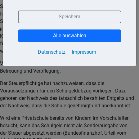
Seit 01.01.2008 werden auch Schulgeldzahlungen an privat
finanzierte Schulen im EU/ EWR-Ausland als
Speichern
Sonderausgaben anerkannt. Der Schulabschluss muss
jedoch von einem inländischen Ministerium oder von der
Alle auswählen
Kultusministerkonferenz anerkannt sein. Schulgeldzahlungen
für Deutsche Schulen im Ausland sind auch dann absetzbar,
wenn die Schule nicht im EU/ EWR-Raum liegt.
Datenschutz
Impressum
Vom Abzug ausgenommen ist das Entgelt für Beherbergung,
Betreuung und Verpflegung.
Der Steuerpflichtige hat nachzuweisen, dass die
Voraussetzungen für den Schulgeldabzug vorliegen. Dazu
gehören der Nachweis des tatsächlich bezahlten Entgelts und
der Nachweis, dass die Schule genehmigt und anerkannt ist.
Wird eine Privatschule bereits von Kindern im Vorschulalter
besucht, kann das Schulgeld nicht als Sonderausgabe von
der Steuer abgesetzt werden (Bundesfinanzhof, Urteil vom