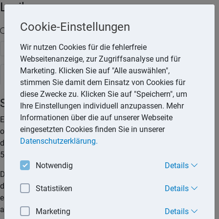
Lexika
Cookie-Einstellungen
Volltext-Suche in den Lexika
Wir nutzen Cookies für die fehlerfreie
Suchen
Webseitenanzeige, zur Zugriffsanalyse und für
Marketing. Klicken Sie auf "Alle auswählen",
Steuerlexikon
stimmen Sie damit dem Einsatz von Cookies für
diese Zwecke zu. Klicken Sie auf "Speichern", um
Schulgeld
Ihre Einstellungen individuell anzupassen. Mehr
Informationen über die auf unserer Webseite
Erhält ein Steuerpflichtiger für sein Kind den Kinderfreibetrag
eingesetzten Cookies finden Sie in unserer
oder das Kindergeld, so kann er 30 % des Entgelts, das er für
Datenschutzerklärung.
den Schulbesuch seines Kindes zahlt, höchstens jedoch
5.000,– €, als Sonderausgabe zum Ansatz bringen.
Notwendig
Details
Der Sonderausgabenabzug wird jedoch nur gewährt, wenn
das Kind eine staatlich genehmigte oder nach Landesrecht
Statistiken
Details
erlaubte Ersatzschule oder eine nach Landesrecht anerkannte
allgemeinbildende Ergänzungsschule besucht.
Marketing
Details