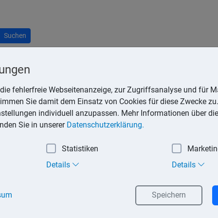
Suchen
lungen
die fehlerfreie Webseitenanzeige, zur Zugriffsanalyse und für Ma
stimmen Sie damit dem Einsatz von Cookies für diese Zwecke zu.
ewinns durch Betriebsvermögensvergleich), muss bei Beginn ein
instellungen individuell anzupassen. Mehr Informationen über di
n Bilanzpositionen werden danach in Konten zergliedert und dami
inden Sie in unserer
Datenschutzerklärung.
Statistiken
Marketi
 Hierbei korrespondieren die Soll-Seite mit der Aktiv-Seite der B
Details
Details
sum
Speichern
gemischte Konten. Auf den aktiven Bestandskonten werden die 