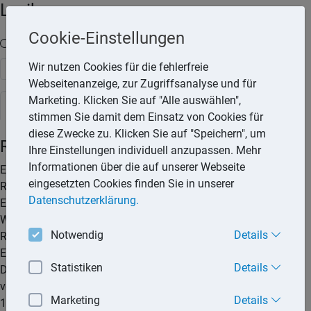
Lexika
Cookie-Einstellungen
Volltext-Suche in den Lexika
Wir nutzen Cookies für die fehlerfreie
Suchen
Webseitenanzeige, zur Zugriffsanalyse und für
Marketing. Klicken Sie auf "Alle auswählen",
Steuerlexikon
stimmen Sie damit dem Einsatz von Cookies für
diese Zwecke zu. Klicken Sie auf "Speichern", um
Reisekostenerstattung
Ihre Einstellungen individuell anzupassen. Mehr
Informationen über die auf unserer Webseite
Erstattet ein Arbeitgeber seinem Arbeitnehmer die
eingesetzten Cookies finden Sie in unserer
Reisekosten, liegen für den Arbeitnehmer steuerfreie
Datenschutzerklärung.
Einnahmen vor. Mit der Kostenerstattung entfällt jedoch der
Werbungskostenabzug. Der Arbeitnehmer kann die
Notwendig
Details
Reisekosten dann nicht mehr als Werbungkosten bei seinen
Einkünften aus nichtselbstständiger Arbeit geltend machen.
Statistiken
Details
Die Reisekostenerstattung durch den Arbeitgeber ist jedoch
vorteilhafter, da der Arbeitnehmer nur so die Reisekosten zu
Marketing
Details
100 % zurückerhält.