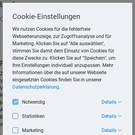
Lexika
Cookie-Einstellungen
Volltext-Suche in den Lexika
Wir nutzen Cookies für die fehlerfreie
Suchen
Webseitenanzeige, zur Zugriffsanalyse und für
Marketing. Klicken Sie auf "Alle auswählen",
Steuerlexikon
stimmen Sie damit dem Einsatz von Cookies für
diese Zwecke zu. Klicken Sie auf "Speichern", um
Reisekosten
Ihre Einstellungen individuell anzupassen. Mehr
Informationen über die auf unserer Webseite
Zu den Reisekosten gehören Fahrtkosten,
eingesetzten Cookies finden Sie in unserer
Verpflegungsaufwand (der sogenannte
Datenschutzerklärung.
Verpflegungsmehraufwand), Übernachtungs- sowie die
Reisenebenkosten. Diese Kosten können als Werbungskosten
Notwendig
Details
bei den Einnahmen aus nichtselbstständiger Arbeit (= der
Arbeitgeber übernimmt die Kosten nicht) oder als
Statistiken
Details
Betriebsausgaben steuerlich berücksichtigt werden, wenn sie
durch das Arbeits- bzw. Dienstverhältnis veranlasst sind.
Marketing
Details