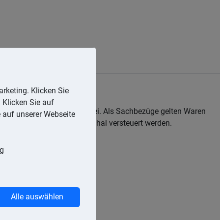
rketing. Klicken Sie
 Klicken Sie auf
freibetrag) im Jahr steuerfrei. Als Sachbezüge gelten Waren
e auf unserer Webseite
racht hat und die nicht pauschal versteuert werden.
ng
Alle auswählen