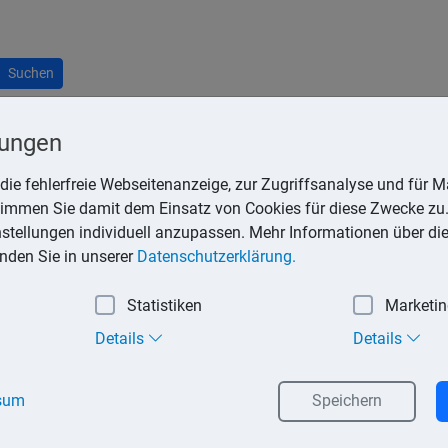
Suchen
lungen
die fehlerfreie Webseitenanzeige, zur Zugriffsanalyse und für Ma
stimmen Sie damit dem Einsatz von Cookies für diese Zwecke zu.
tnisses erhält, sind bis zu einem Betrag von 1.080,– € (Rabatt
instellungen individuell anzupassen. Mehr Informationen über di
 den Bedarf seiner Arbeitnehmer hergestellt, vertrieben oder erb
inden Sie in unserer
Datenschutzerklärung.
Statistiken
Marketi
Details
Details
sum
Speichern