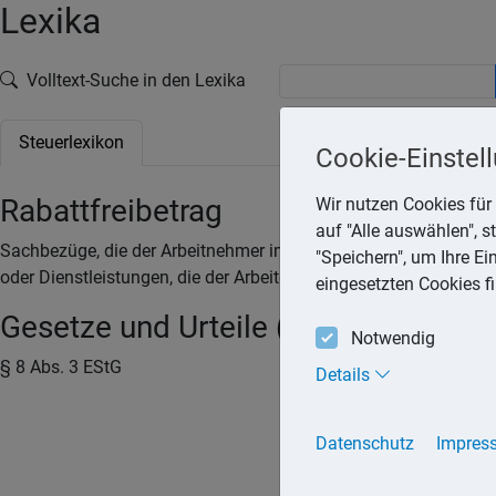
Lexika
Volltext-Suche in den Lexika
Steuerlexikon
Cookie-Einstel
Rabattfreibetrag
Wir nutzen Cookies für 
auf "Alle auswählen", 
Sachbezüge, die der Arbeitnehmer im Rahmen seines Dienstverhäl
"Speichern", um Ihre E
oder Dienstleistungen, die der Arbeitgeber nicht überwiegend für
eingesetzten Cookies f
Gesetze und Urteile (Quellen)
Notwendig
§ 8 Abs. 3 EStG
Details
Datenschutz
Impres