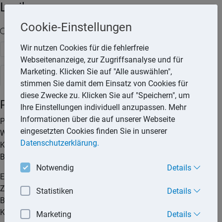
Lexika
Cookie-Einstellungen
Volltext-Suche in den Lexika
Wir nutzen Cookies für die fehlerfreie
Suchen
Webseitenanzeige, zur Zugriffsanalyse und für
Marketing. Klicken Sie auf "Alle auswählen",
Steuerlexikon
stimmen Sie damit dem Einsatz von Cookies für
diese Zwecke zu. Klicken Sie auf "Speichern", um
Privateinlagen
Ihre Einstellungen individuell anzupassen. Mehr
Informationen über die auf unserer Webseite
Privateinlagen entstehen durch Überführung von
eingesetzten Cookies finden Sie in unserer
Wirtschaftsgütern, sowie Bargeld oder Rechte, aber auch
Datenschutzerklärung.
Kapitalvermögen aus dem Privatvermögen in das
Betriebsvermögen.
Notwendig
Details
Erträge und Aufwendungen, die mit Einlagen im
Zusammenhang stehen, sind als Betriebseinnahmen bzw.
Statistiken
Details
Betriebsausgaben zu erfassen. Folge einer Überführung von
Kapital oder Wirtschaftsgütern kann daher die Entstehung
Marketing
Details