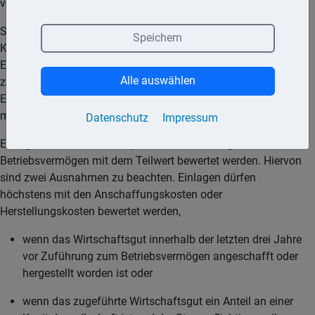
von Einkommensteuer und Gewerbesteuer sein.
Stille Reserven, die sich auf Einlagen (Wirtschaftsgüter,
Speichern
Kapitalvermögen) bilden, sind beim Ausscheiden der
Einlagen aus dem Betriebsvermögen zu realisieren und somit
Alle auswählen
zu versteuern. Entsprechend können Wertverluste der
Einlagen, wie zum Beispiel Abschreibungen, Gewinn
mindernd berücksichtigt werden.
Datenschutz
Impressum
Einlagen müssen zum Zeitpunkt der Zuführung ins
Betriebsvermögen mit dem Teilwert bewertet werden. Hiervon
sind zwei Ausnahmen zu beachten. Einlagen dürfen
höchstens mit den Anschaffungskosten oder
Herstellungskosten bewertet werden,
wenn das Wirtschaftsgut innerhalb der letzten drei Jahre
vor Zuführung zum Betriebsvermögen angeschafft oder
hergestellt worden ist oder
wenn das zugeführte Wirtschaftsgut ein Anteil an einer