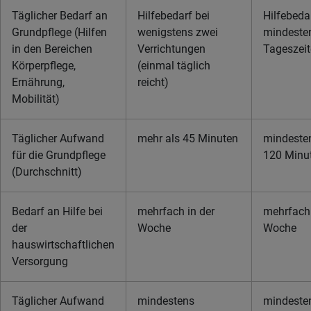
Täglicher Bedarf an
Hilfebedarf bei
Hilfebeda
Grundpflege (Hilfen
wenigstens zwei
mindesten
in den Bereichen
Verrichtungen
Tageszei
Körperpflege,
(einmal täglich
Ernährung,
reicht)
Mobilität)
Täglicher Aufwand
mehr als 45 Minuten
mindeste
für die Grundpflege
120 Minu
(Durchschnitt)
Bedarf an Hilfe bei
mehrfach in der
mehrfach 
der
Woche
Woche
hauswirtschaftlichen
Versorgung
Täglicher Aufwand
mindestens
mindeste