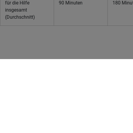
für die Hilfe
90 Minuten
180 Minu
insgesamt
(Durchschnitt)