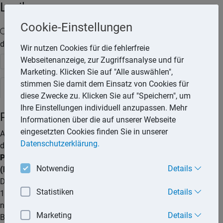
Lexika
Cookie-Einstellungen
Volltext-Suche in
den Lexika
Wir nutzen Cookies für die fehlerfreie
Webseitenanzeige, zur Zugriffsanalyse und für
Suchen
Marketing. Klicken Sie auf "Alle auswählen",
stimmen Sie damit dem Einsatz von Cookies für
Steuerlexikon
diese Zwecke zu. Klicken Sie auf "Speichern", um
Ihre Einstellungen individuell anzupassen. Mehr
Pflegestufen
Informationen über die auf unserer Webseite
eingesetzten Cookies finden Sie in unserer
Am 13.11.2015 wurde
Datenschutzerklärung.
das
Zweite
Pflegestärkungsgesetz
Notwendig
Details
(PSG II)
beschlossen.
Das Gesetz trat am
Statistiken
Details
1.1.2016 in Kraft, das
neue
Marketing
Details
Begutachtungsverfahren