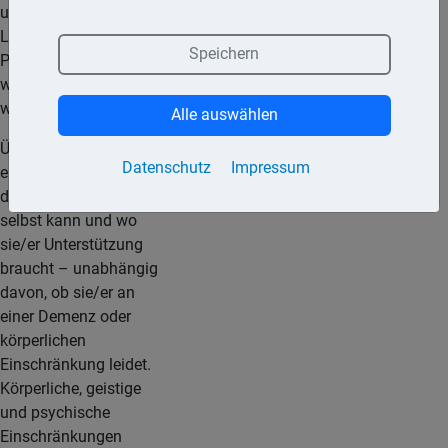
und die Umstellung der
Leistungsbeträge der
Speichern
Pflegeversicherung
wurden zum 1.1.2017
wirksam.
Alle auswählen
Über die Leistungshöhe
Datenschutz
Impressum
entscheidet, was
die/der Betroffene noch
selbst kann und wo
sie/er Unterstützung
braucht – unabhängig
davon, ob sie/er an
einer Demenz oder
körperlichen
Einschränkung leidet.
Körperliche, geistige
und psychische
Einschränkungen