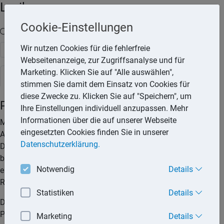
Lexika
Cookie-Einstellungen
Volltext-Suche in den Lexika
Wir nutzen Cookies für die fehlerfreie
Suchen
Webseitenanzeige, zur Zugriffsanalyse und für
Marketing. Klicken Sie auf "Alle auswählen",
Steuerlexikon
stimmen Sie damit dem Einsatz von Cookies für
diese Zwecke zu. Klicken Sie auf "Speichern", um
Personalrabatt
Ihre Einstellungen individuell anzupassen. Mehr
Informationen über die auf unserer Webseite
Mit Belegschafts- oder Personalrabatten werden
eingesetzten Cookies finden Sie in unserer
Arbeitnehmern kostenlos oder verbilligt Waren bzw.
Datenschutzerklärung.
Dienstleistungen überlassen. Diese Vergünstigungen sind
beim Arbeitnehmer als steuerpflichtiger Arbeitslohn zu
Notwendig
Details
erfassen, jedoch können Steuervorteile durch die
Rabattregelung erreicht werden.
Statistiken
Details
Die Waren bzw. Dienstleistungen sind zunächst mit dem
Preis zu beziffern, der von Endabnehmern dieser Waren
Marketing
Details