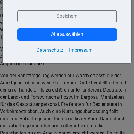
gewöhnlich gezahlt wird. Entscheidend ist der Preis in dem
Zeitpunkt, in dem der Vorteil dem Arbeitnehmer zufließt.
Danach kann ein Bewertungsabschlag von 4 %
Speichern
vorgenommen werden. Steuerfrei sind die
Waren/Dienstleistungen dann bis zu einem Betrag von
Alle auswählen
1.080,– € im Jahr.
Vom Arbeitgeber ist der Sachbezug im Lohnkonto
Datenschutz
Impressum
aufzuzeichnen. Dabei muss er den Abgabetag und den
Abgabeort festhalten.
Von der Rabattregelung werden nur Waren erfasst, die der
Arbeitgeber üblicherweise für fremde Dritte herstellt oder mit
denen er handelt. Hierzu gehören unter anderem: Deputate in
der Land- und Forstwirtschaft bzw. im Bergbau, Mahlzeiten
für das Gaststättenpersonal, Freifahrten für Bedienstete in
Verkehrsbetrieben. Auch eine Nutzungsüberlassung fällt
unter die Rabattregelung. Ein steuerlicher Vorteil kann durch
die Rabattregelung aber auch alternativ durch die
Pauschalierung des Arbeitslohnes erreicht werden. Es sollte