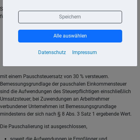
So können Steuerpflichtige die Einkommensteuer einheitlich
für alle innerhalb eines Wirtschaftsjahres gewährten
Speichern
betrieblich veranlassten Zuwendungen, die zusätzlich
Alle auswählen
zur ohnehin vereinbarten Leistung oder Gegenleistung
erbracht werden, und
Datenschutz
Impressum
Geschenke im Sinne des § 4 Abs. 5 Satz 1 Nr. 1, die nicht
in Geld bestehen,
mit einem Pauschsteuersatz von 30 % versteuern.
Bemessungsgrundlage der pauschalen Einkommensteuer
sind die Aufwendungen des Steuerpflichtigen einschließlich
Umsatzsteuer; bei Zuwendungen an Arbeitnehmer
verbundener Unternehmen ist Bemessungsgrundlage
mindestens der sich nach § 8 Abs. 3 Satz 1 ergebende Wert.
Die Pauschalierung ist ausgeschlossen,
soweit die Aufwendungen je Empfänger und