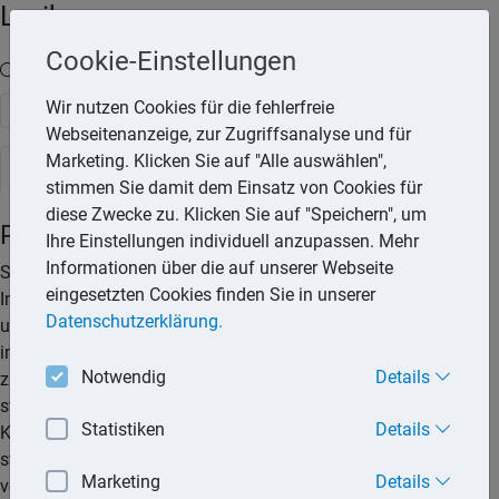
Lexika
Cookie-Einstellungen
Volltext-Suche in den Lexika
Wir nutzen Cookies für die fehlerfreie
Suchen
Webseitenanzeige, zur Zugriffsanalyse und für
Marketing. Klicken Sie auf "Alle auswählen",
Steuerlexikon
stimmen Sie damit dem Einsatz von Cookies für
diese Zwecke zu. Klicken Sie auf "Speichern", um
Pauschalierung der Einkommensteuer
Ihre Einstellungen individuell anzupassen. Mehr
Informationen über die auf unserer Webseite
Sachprämien, die der Steuerpflichtige für die persönliche
eingesetzten Cookies finden Sie in unserer
Inanspruchnahme von Dienstleistungen von Unternehmen
Datenschutzerklärung.
unentgeltlich erhält, die diese zum Zweck der Kundenbindung
im allgemeinen Geschäftsverkehr in einem jedermann
Notwendig
Details
zugänglichen planmäßigen Verfahren gewähren, sind soweit
steuerfrei, wenn der Wert der Prämien 1.080,– € im
Statistiken
Details
Kalenderjahr nicht übersteigt. Der darüber liegende Betrag ist
steuerpflichtig. Es kann jedoch eine pauschale Versteuerung
Marketing
Details
vorgenommen werden.