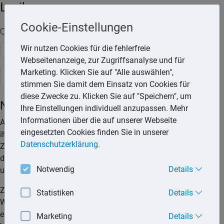
Lexika
Cookie-Einstellungen
Volltext-Suche in den Lexika
Wir nutzen Cookies für die fehlerfreie
Suchen
Webseitenanzeige, zur Zugriffsanalyse und für
Marketing. Klicken Sie auf "Alle auswählen",
Steuerlexikon
stimmen Sie damit dem Einsatz von Cookies für
diese Zwecke zu. Klicken Sie auf "Speichern", um
Notwendiges Betriebsvermögen
Ihre Einstellungen individuell anzupassen. Mehr
Informationen über die auf unserer Webseite
Als Betriebsvermögen gelten alle Wirtschaftsgüter, die nach
eingesetzten Cookies finden Sie in unserer
ihrer Art und nach ihrer Funktion in einem betrieblichen
Datenschutzerklärung.
Zusammenhang stehen. Aus steuerlicher Sicht ist zwischen
dem notwendigen und dem gewillkürten Betriebsvermögen zu
Notwendig
Details
unterscheiden.
Zum notwendigen Betriebsvermögen gehören alle
Statistiken
Details
Wirtschaftsgüter, die ausschließlich und unmittelbar für
eigenbetriebliche Zwecke genutzt werden und deren
Marketing
Details