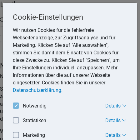
Lexika
Cookie-Einstellungen
Volltext-Suche in den Lexika
Wir nutzen Cookies für die fehlerfreie
Suchen
Webseitenanzeige, zur Zugriffsanalyse und für
Marketing. Klicken Sie auf "Alle auswählen",
Steuerlexikon
stimmen Sie damit dem Einsatz von Cookies für
diese Zwecke zu. Klicken Sie auf "Speichern", um
Nießbrauch
Ihre Einstellungen individuell anzupassen. Mehr
Informationen über die auf unserer Webseite
Nießbrauch ist ein Nutzungsrecht an einer Sache.
eingesetzten Cookies finden Sie in unserer
So wird zum Beispiel durch Einräumung eines Nießbrauchs
Datenschutzerklärung.
an einem Haus durch den Besitzer der Immobilie, einer
anderen juristischen oder natürlichen Person das Recht zur
Notwendig
Details
unentgeltlichen, teilentgeltlichen oder entgeltlichen Nutzung
der Immobilie eingeräumt.
Statistiken
Details
Wird ein entgeltliches Nutzungsrecht vereinbart, sind Leistung
Marketing
Details
und Gegenleistung ausgewogen. Bei einem teilentgeltlichen