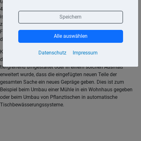
Gebäudes für die einzelne Baumaßnahme nicht mehr als
4.000,– € (Rechnungsbetrag ohne Umsatzsteuer) je Gebäude,
ist auf Antrag dieser Aufwand stets als Erhaltungsaufwand
Speichern
zu behandeln. Auf Aufwendungen, die der endgültigen
Fertigstellung eines neu errichteten Gebäudes dienen, ist
Alle auswählen
diese Vereinfachungsregelung jedoch nicht anzuwenden.
Keine nachträglichen Herstellungskosten entstehen, wenn
Datenschutz
Impressum
das bisherige Wirtschaftsgut sich im Wesen geändert oder
tiefgreifend umgestaltet oder in einem solchen Ausmaß
erweitert wurde, dass die eingefügten neuen Teile der
gesamten Sache ein neues Gepräge geben. Dies ist zum
Beispiel beim Umbau einer Mühle in ein Wohnhaus gegeben
oder beim Umbau von Pflanztischen in automatische
Tischbewässerungssysteme.