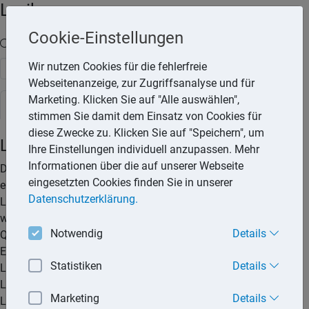
Lexika
Cookie-Einstellungen
Volltext-Suche in den Lexika
Wir nutzen Cookies für die fehlerfreie
Suchen
Webseitenanzeige, zur Zugriffsanalyse und für
Marketing. Klicken Sie auf "Alle auswählen",
Steuerlexikon
stimmen Sie damit dem Einsatz von Cookies für
diese Zwecke zu. Klicken Sie auf "Speichern", um
Lohnsteuer
Ihre Einstellungen individuell anzupassen. Mehr
Informationen über die auf unserer Webseite
Die Lohnsteuer ist keine eigenständige Steuerart, sondern
eingesetzten Cookies finden Sie in unserer
eine besondere Erhebungsform der Einkommensteuer.
Datenschutzerklärung.
Lohnsteuer ist eine sogenannte Quellensteuer: Eine Steuer,
welche nicht vom Steuerzahler selbst, sondern direkt an der
Notwendig
Details
Quelle (z.B. dem Arbeitgeber) zum Zeitpunkt und am Ort der
Entstehung, einbehalten wird. Der Arbeitgeber überweist die
Statistiken
Details
Lohnsteuer direkt ans Finanzamt. Dieser Beitrag zeigt, wie die
Lohnsteuer berechnet wird, wie der Arbeitgeber die
Marketing
Details
Lohnsteueranmeldung durchführen kann und welche Rolle