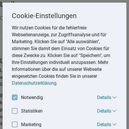
Lexika
Cookie-Einstellungen
Volltext-Suche in den Lexika
Wir nutzen Cookies für die fehlerfreie
Suchen
Webseitenanzeige, zur Zugriffsanalyse und für
Marketing. Klicken Sie auf "Alle auswählen",
Steuerlexikon
stimmen Sie damit dem Einsatz von Cookies für
diese Zwecke zu. Klicken Sie auf "Speichern", um
Liebhaberei
Ihre Einstellungen individuell anzupassen. Mehr
Informationen über die auf unserer Webseite
Liebhaberei wird von der Finanzverwaltung angenommen,
eingesetzten Cookies finden Sie in unserer
wenn der Steuerpflichtige eine Tätigkeit ohne
Datenschutzerklärung.
Gewinnerzielungsabsicht ausübt.
Bei einer vorübergehenden Erzielung von Verlusten liegt noch
Notwendig
Details
keine Liebhaberei vor, falls die Tätigkeit auf Dauer zu
positiven Einkünften führen kann. Auch wenn die
Statistiken
Details
unternehmerische Tätigkeit nach längeren Anlaufverlusten
schließlich eingestellt wird, liegt noch keine Liebhaberei vor.
Marketing
Details