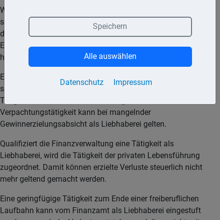
Wurden jedoch keine Anstrengungen unternommen, die
schlechte Ertragslage zu verbessern, kann dies ein Indiz für
Speichern
die mangelnde Gewinnerzielungsabsicht sein. Auch bei einer
Erzielung von Einnahmen, die nicht über die Selbstkosten
Alle auswählen
hinaus gehen, kann eine Liebhaberei angenommen werden.
Eine gewerbliche Tätigkeit, eine freiberufliche sowie eine
Datenschutz
Impressum
selbstständige Tätigkeit, eine land- und forstwirtschaftliche
Tätigkeit, aber auch eine Vermietungs- und
Verpachtungstätigkeit kann bei mangelnder
Gewinnerzielungsabsicht als Liebhaberei gelten.
Qualifiziert die Finanzverwaltung eine Tätigkeit als
Liebhaberei, wird die Tätigkeit der privaten Lebensführung
zugeordnet. Damit können erzielte Verluste steuerlich nicht
mehr geltend gemacht werden.
Eine geringfügige Tätigkeit zum Ende einer freiberuflichen
Laufbahn kann vom Finanzamt als Liebhaberei eingestuft