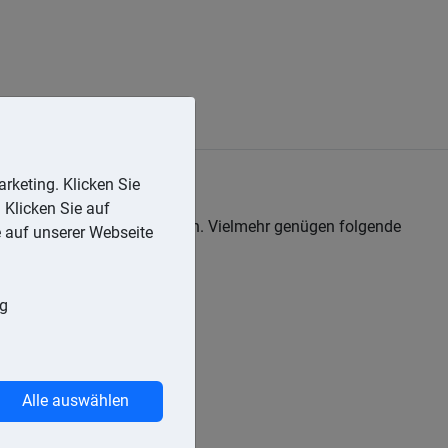
rketing. Klicken Sie
 Klicken Sie auf
dert werden, nicht enthalten. Vielmehr genügen folgende
e auf unserer Webseite
ng
Alle auswählen