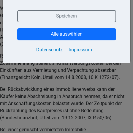
Wird ein technisch und wirtschaftlich noch nicht abgenutztes
Gebäude mit der Absicht erworben, es später abzureißen, sind
Speichern
die Abbruchkosten und der Restwert des Gebäudes
Herstellungskosten des Neubaus. Damit ist der sofortige
Alle auswählen
Abzug der Abrisskosten als Werbungskosten ausgeschlossen
(Bundesfinanzhof, Urteil vom 13.04.2010, IX R 16/09).
Datenschutz
Impressum
Rechtsanwaltskosten die mit einer Vermietungstätigkeit im
Zusammenhang stehen, sind als Werbungskosten bei den
Einkünften aus Vermietung und Verpachtung absetzbar
(Finanzgericht Köln, Urteil vom 14.8.2008, 10 K 1272/07).
Bei Rückabwicklung eines Immobilienerwerbs kann der
Käufer keine Abschreibung in Anspruch nehmen, da er nicht
mit Anschaffungskosten belastet wurde. Der Zeitpunkt der
Rückzahlung des Kaufpreises ist ohne Bedeutung
(Bundesfinanzhof, Urteil vom 19.12.2007, IX R 50/06).
Bei einer gemischt vermieteten Immobilie