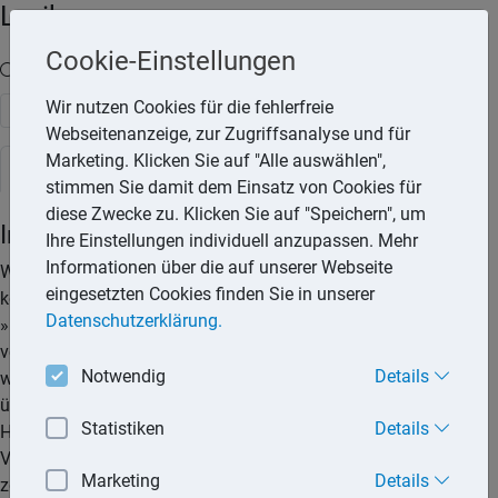
Lexika
Cookie-Einstellungen
Volltext-Suche in den Lexika
Wir nutzen Cookies für die fehlerfreie
Suchen
Webseitenanzeige, zur Zugriffsanalyse und für
Marketing. Klicken Sie auf "Alle auswählen",
Steuerlexikon
stimmen Sie damit dem Einsatz von Cookies für
diese Zwecke zu. Klicken Sie auf "Speichern", um
Immobilien
Ihre Einstellungen individuell anzupassen. Mehr
Informationen über die auf unserer Webseite
Werden Immobilien zur Erzielung von Einkünften genutzt,
eingesetzten Cookies finden Sie in unserer
können sich steuerliche Vorteile ergeben. Das Kriterium
Datenschutzerklärung.
»Erzielung von Einkünften« liegt vor, wenn die Immobilie
vermietet oder zu beruflichen Zwecken genutzt wird. Zwar
Notwendig
Details
werden einerseits steuerpflichtige Einkünfte erzielt, jedoch
überwiegt insbesondere in der Anfangsphase (z.B. nach der
Statistiken
Details
Herstellung, nach Umbauten) der erzielte Verlust. Beim
Verkauf der Immobilie ist die geltende Spekulationsfrist von
Marketing
Details
zehn Jahren zu beachten.