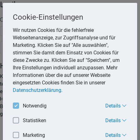
Lexika
Cookie-Einstellungen
Volltext-Suche in den Lexika
Wir nutzen Cookies für die fehlerfreie
Suchen
Webseitenanzeige, zur Zugriffsanalyse und für
Marketing. Klicken Sie auf "Alle auswählen",
Steuerlexikon
stimmen Sie damit dem Einsatz von Cookies für
diese Zwecke zu. Klicken Sie auf "Speichern", um
Herstellungskosten
Ihre Einstellungen individuell anzupassen. Mehr
Informationen über die auf unserer Webseite
Kosten die einem Unternehmer für die vollständige oder
eingesetzten Cookies finden Sie in unserer
teilweise eigene Herstellung eines Wirtschaftsgutes
Datenschutzerklärung.
entstanden sind, gelten als Herstellungskosten. Die
Herstellungskosten sind Bewertungsmaßstab für die
Notwendig
Details
Berechnung der Abschreibung. Zu den Herstellungskosten
gehören:
Statistiken
Details
Materialkosten,
Marketing
Details
Fertigungseinzelkosten,