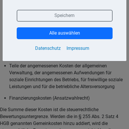
Sondereinzelkosten,
Speichern
der angemessene Teil der notwendigen
Materialgemeinkosten und
Alle auswählen
der notwendigen Fertigungsgemeinkosten und der
Wertverzehr des Anlagevermögens der auf die Fertigung
Datenschutz
Impressum
entfällt.
Teile der angemessenen Kosten der allgemeinen
Verwaltung, der angemessenen Aufwendungen für
soziale Einrichtungen des Betriebs, für freiwillige soziale
Leistungen und für die betriebliche Altersversorgung
Finanzierungskosten (Ansatzwahlrecht)
Die Summe dieser Kosten ist die steuerrechtliche
Bewertungsuntergrenze. Werden die in § 255 Abs. 2 Satz 4
HGB genannten Gemeinkosten hinzu addiert, wird die