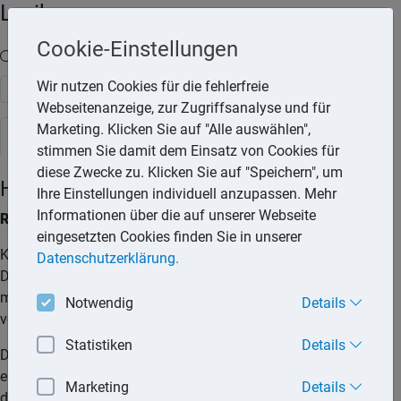
Lexika
Cookie-Einstellungen
Volltext-Suche in den Lexika
Wir nutzen Cookies für die fehlerfreie
Suchen
Webseitenanzeige, zur Zugriffsanalyse und für
Marketing. Klicken Sie auf "Alle auswählen",
Steuerlexikon
stimmen Sie damit dem Einsatz von Cookies für
diese Zwecke zu. Klicken Sie auf "Speichern", um
Haushaltshilfe
Ihre Einstellungen individuell anzupassen. Mehr
Informationen über die auf unserer Webseite
Rechtslage seit 01.01.2009:
eingesetzten Cookies finden Sie in unserer
Kosten für haushaltsnahe Beschäftigungsverhältnisse und
Datenschutzerklärung.
Dienstleistungen gem. 35a EStG werden steuerlich einheitlich
mit 20 % der Aufwendungen und bis zu einem Jahresbetrag
Notwendig
Details
von 4.000,– € gefördert:
Statistiken
Details
Die beiden Pflegepauschbeträge nach § 33a Abs. 3 EStG
entfallen und werden in § 35a EStG einbezogen. Damit kann
Marketing
Details
die Steuerermäßigung auch in Anspruch genommen werden