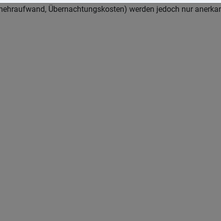
ehraufwand, Übernachtungskosten) werden jedoch nur anerkannt,