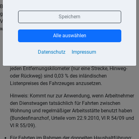
Bei Einsatz der Listenpreismethode für die Ermittlung des
geldwerten Vorteils bestimmt sich die Höhe des geldwerten
Speichern
Vorteils danach, für welche Fahrten das Fahrzeug überlassen
wird.
Alle auswählen
Für Privatfahrten: Der geldwerte Vorteil ist mit 1 % des
inländischen Listenpreises des Fahrzeuges anzusetzen.
Datenschutz
Impressum
Für Fahrten zwischen Wohnung und Arbeitsstätte: Für
jeden Entfernungskilometer (nur eine Strecke, Hinweg-
oder Rückweg) sind 0,03 % des inländischen
Listenpreises des Fahrzeuges anzusetzen.
Hinweis: Kommt nur zur Anwendung, wenn Arbeitnehmer
den Dienstwagen tatsächlich für Fahrten zwischen
Wohnung und regelmäßiger Arbeitsstätte benutzt haben
(Bundesfinanzhof, Urteile vom 22.9.2010, VI R 54/09 und
VI R 55/09).
Für Fahrten im Rahmen der doppelten Haushaltführung: