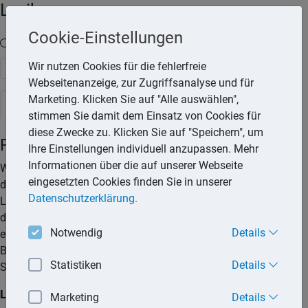
Lexika
Cookie-Einstellungen
Volltext-Suche in den Lexika
Wir nutzen Cookies für die fehlerfreie
Suchen
Webseitenanzeige, zur Zugriffsanalyse und für
Marketing. Klicken Sie auf "Alle auswählen",
Steuerlexikon
stimmen Sie damit dem Einsatz von Cookies für
diese Zwecke zu. Klicken Sie auf "Speichern", um
Firmenwagen
Ihre Einstellungen individuell anzupassen. Mehr
Informationen über die auf unserer Webseite
Wird das Firmenfahrzeug auch für private Zwecke genutzt, ist
eingesetzten Cookies finden Sie in unserer
der geldwerte Vorteil aus der Nutzungsüberlassung der
Datenschutzerklärung.
Lohnsteuer zu unterwerfen. Der geldwerte Vorteil kann nach
der Listenpreismethode oder nach der Fahrtenbuchmethode
Notwendig
Details
ermittelt werden (§ 8 EStG; R 8.1 LStR; § 15 UStG;
Bundesfinanzministerium, Schreiben vom 18.11.2009, IV C 6 -
Statistiken
Details
S 2177/07/10004).
Listenpreismethode/Ein-Prozent-Regelung
Marketing
Details