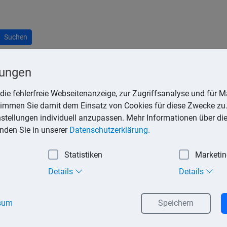
Suchen
lungen
achtung
die fehlerfreie Webseitenanzeige, zur Zugriffsanalyse und für Ma
stimmen Sie damit dem Einsatz von Cookies für diese Zwecke zu.
rpachtung durch die entgeltliche Überlassung von Zimmern, Wo
instellungen individuell anzupassen. Mehr Informationen über di
inden Sie in unserer
Datenschutzerklärung.
te aus der Vermietung von Betriebsvermögen und Wirtschaftsgüt
Statistiken
Marketi
heberrechte. Des Weiteren gehören zu den Einkünften aus Vermie
Details
Details
mögen, sondern im Betriebsvermögen gehalten, wird das durch 
sum
Speichern
ehen Einkünfte aus Gewerbebetrieb.
 Gewerbetreibende für die Umsatzsteuerpflicht dieser Mieteinnah