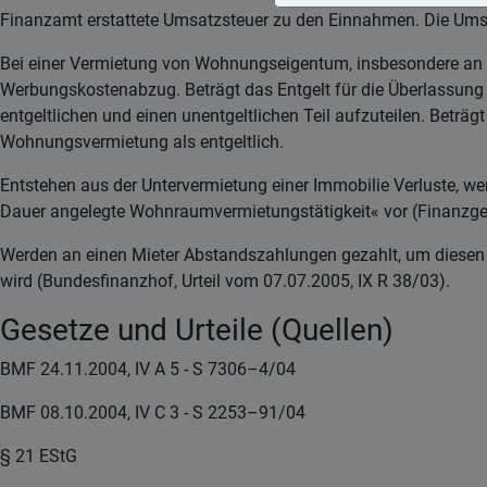
Finanzamt erstattete Umsatzsteuer zu den Einnahmen. Die Ums
Bei einer Vermietung von Wohnungseigentum, insbesondere an na
Werbungskostenabzug. Beträgt das Entgelt für die Überlassung
entgeltlichen und einen unentgeltlichen Teil aufzuteilen. Beträ
Wohnungsvermietung als entgeltlich.
Entstehen aus der Untervermietung einer Immobilie Verluste, wer
Dauer angelegte Wohnraumvermietungstätigkeit« vor (Finanzgeri
Werden an einen Mieter Abstandszahlungen gezahlt, um diese
wird (Bundesfinanzhof, Urteil vom 07.07.2005, IX R 38/03).
Gesetze und Urteile (Quellen)
BMF 24.11.2004, IV A 5 - S 7306–4/04
BMF 08.10.2004, IV C 3 - S 2253–91/04
§ 21 EStG