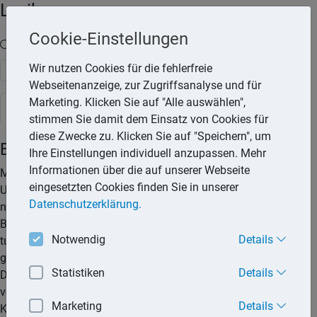
Lexika
Cookie-Einstellungen
Volltext-Suche in den Lexika
Wir nutzen Cookies für die fehlerfreie
Suchen
Webseitenanzeige, zur Zugriffsanalyse und für
Marketing. Klicken Sie auf "Alle auswählen",
Steuerlexikon
stimmen Sie damit dem Einsatz von Cookies für
diese Zwecke zu. Klicken Sie auf "Speichern", um
Einnahmen-Überschussrechnung
Ihre Einstellungen individuell anzupassen. Mehr
Informationen über die auf unserer Webseite
Mit der Einnahmen-Überschuss-Rechnung können
eingesetzten Cookies finden Sie in unserer
Unternehmer ihren betrieblichen Gewinn ermitteln, wenn sie
Datenschutzerklärung.
nicht verpflichtet sind, ihren Gewinn durch Aufstellung einer
Bilanz zu ermitteln und wenn sie dies auch nicht freiwillig
Notwendig
Details
tun. Zudem kann die Einnahmen-Überschuss-Rechnung
genutzt werden, falls die Gewinnermittlung nicht nach
Statistiken
Details
Durchschnittssätzen erfolgen muss. Nicht zur Buchführung
verpflichtet sind unter anderem Freiberufler und
Marketing
Details
Kleingewerbetreibende.