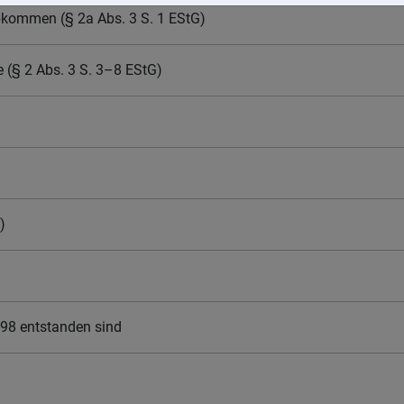
bkommen (§ 2a Abs. 3 S. 1 EStG)
 (§ 2 Abs. 3 S. 3–8 EStG)
)
998 entstanden sind