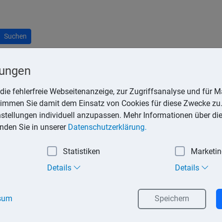
Suchen
lungen
die fehlerfreie Webseitenanzeige, zur Zugriffsanalyse und für Ma
stimmen Sie damit dem Einsatz von Cookies für diese Zwecke zu.
 nach vorliegendem Einzelfall mehr oder weniger zahlreiche A
instellungen individuell anzupassen. Mehr Informationen über di
es Einkommens (dies ist z.B. besonders bei der Berücksichtigun
inden Sie in unserer
Datenschutzerklärung.
ch, ob der Steuerpflichtige ausländisches Einkommen oder Verlus
Statistiken
Marketi
Details
Details
tsart
sum
Speichern
sgesetz