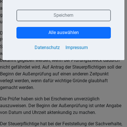
Rechtsbehelfsbelehrung. Eine Außenprüfung ist unter
anderem zulässig bei Steuerpflichtigen, die einen
gewerblichen oder land- und forstwirtschaftlichen Betrieb
Speichern
unterhalten oder die freiberuflich tätig sind.
Alle auswählen
Die Prüfungsanordnung sowie der voraussichtliche
Prüfungsbeginn und die Namen der Prüfer müssen dem
Steuerpflichtigen, bei dem die Außenprüfung durchgeführt
Datenschutz
Impressum
werden soll, in angemessener Zeit vor Beginn der Prüfung
bekannt gegeben werden, wenn der Prüfungszweck dadurch
nicht gefährdet wird. Auf Antrag der Steuerpflichtigen soll der
Beginn der Außenprüfung auf einen anderen Zeitpunkt
verlegt werden, wenn dafür wichtige Gründe glaubhaft
gemacht werden.
Die Prüfer haben sich bei Erscheinen unverzüglich
auszuweisen. Der Beginn der Außenprüfung ist unter Angabe
von Datum und Uhrzeit aktenkundig zu machen.
Der Steuerpflichtige hat bei der Feststellung der Sachverhalte,