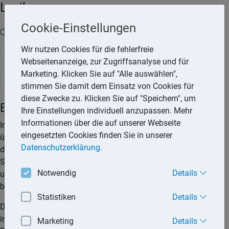
Lexika
Cookie-Einstellungen
Volltext-Suche in den Lexika
Wir nutzen Cookies für die fehlerfreie
Suchen
Webseitenanzeige, zur Zugriffsanalyse und für
Marketing. Klicken Sie auf "Alle auswählen",
Steuerlexikon
stimmen Sie damit dem Einsatz von Cookies für
diese Zwecke zu. Klicken Sie auf "Speichern", um
Betriebsprüfung
Ihre Einstellungen individuell anzupassen. Mehr
Informationen über die auf unserer Webseite
Im Rahmen einer Betriebsprüfung bzw. Außenprüfung
eingesetzten Cookies finden Sie in unserer
überprüfen die Finanzbehörden steuererhebliche Angaben
Datenschutzerklärung.
des Steuerpflichtigen. Sie kann eine oder mehrere
Steuerarten, einen oder mehrere Besteuerungszeiträume
Notwendig
Details
umfassen oder sich auf bestimmte Sachverhalte
beschränken.
Statistiken
Details
Die Finanzbehörde bestimmt den Umfang der Außenprüfung
in einer schriftlich zu erteilenden Prüfungsanordnung mit
Marketing
Details