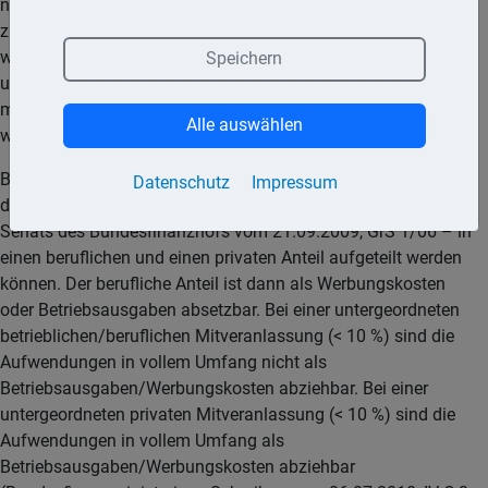
nicht allein betrieblich veranlasst sind. So ist der Abzug auch
zum Teil privat veranlasster Aufwendungen nur möglich,
wenn der Privatanteil unter 10 % liegt und damit von
Speichern
untergeordneter Bedeutung ist oder der betriebliche Anteil
mittels eines objektiven Maßstabs fehlerfrei bestimmt
Alle auswählen
werden kann.
Bei einer beruflich aber auch privat veranlassten Reise gilt,
Datenschutz
Impressum
dass die Reisekosten – gemäß dem Beschluss des Großen
Senats des Bundesfinanzhofs vom 21.09.2009, GrS 1/06 – in
einen beruflichen und einen privaten Anteil aufgeteilt werden
können. Der berufliche Anteil ist dann als Werbungskosten
oder Betriebsausgaben absetzbar. Bei einer untergeordneten
betrieblichen/beruflichen Mitveranlassung (< 10 %) sind die
Aufwendungen in vollem Umfang nicht als
Betriebsausgaben/Werbungskosten abziehbar. Bei einer
untergeordneten privaten Mitveranlassung (< 10 %) sind die
Aufwendungen in vollem Umfang als
Betriebsausgaben/Werbungskosten abziehbar