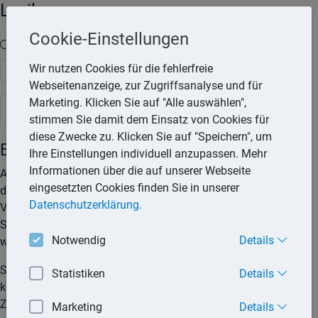
Lexika
Cookie-Einstellungen
Volltext-Suche in den Lexika
Wir nutzen Cookies für die fehlerfreie
Suchen
Webseitenanzeige, zur Zugriffsanalyse und für
Marketing. Klicken Sie auf "Alle auswählen",
Steuerlexikon
stimmen Sie damit dem Einsatz von Cookies für
diese Zwecke zu. Klicken Sie auf "Speichern", um
Betriebsausgaben
Ihre Einstellungen individuell anzupassen. Mehr
Informationen über die auf unserer Webseite
Als Betriebsausgaben gelten alle Aufwendungen, die durch
eingesetzten Cookies finden Sie in unserer
den Betrieb veranlasst sind. Dazu gehören alle
Datenschutzerklärung.
Vermögensabflüsse in Form von Geld aber auch in Form von
Sachwerten. Wichtig ist, dass die Ausgaben im
Notwendig
Details
wirtschaftlichen Zusammenhang mit dem Betrieb stehen.
Schwierigkeiten bei der Anerkennung von Betriebsausgaben
Statistiken
Details
können entstehen, wenn die Ausgaben auch im
Zusammenhang mit der privaten Lebensführung stehen und
Marketing
Details