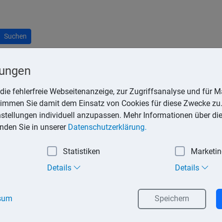
Suchen
lungen
die fehlerfreie Webseitenanzeige, zur Zugriffsanalyse und für Ma
stimmen Sie damit dem Einsatz von Cookies für diese Zwecke zu.
euererklärung) sind wahrheitsgemäß und nach bestem Wissen und
instellungen individuell anzupassen. Mehr Informationen über di
halte nicht berücksichtigt hat und die Erklärungen unvollständig
inden Sie in unserer
Datenschutzerklärung.
Statistiken
Marketi
Angaben zu einer Steuerverkürzung gekommen ist. Berichtigungsp
Details
Details
ll sind dies die Erben als Gesamtrechtsnachfolger. Zudem sind ges
sum
Speichern
walter, zur Berichtigung verpflichtet. Ein Steuerberater ist dazu