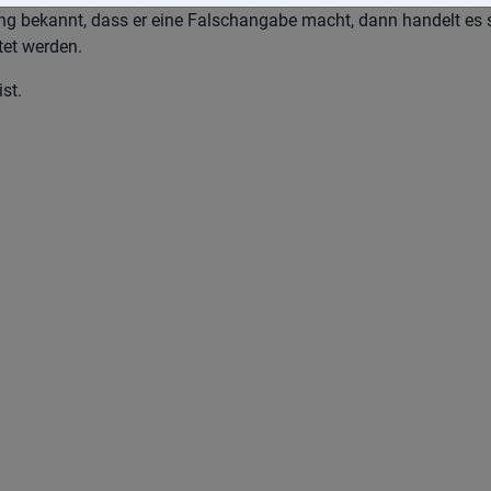
rung bekannt, dass er eine Falschangabe macht, dann handelt es 
tet werden.
st.