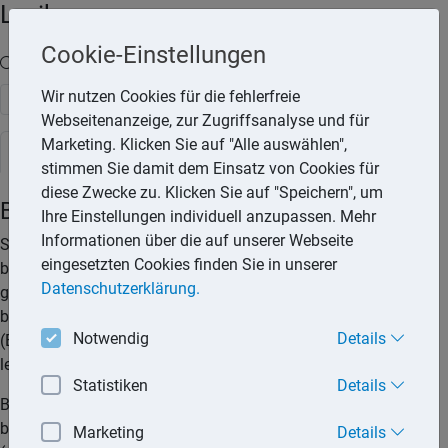
Lexika
Cookie-Einstellungen
Volltext-Suche in den Lexika
Wir nutzen Cookies für die fehlerfreie
Suchen
Webseitenanzeige, zur Zugriffsanalyse und für
Marketing. Klicken Sie auf "Alle auswählen",
Steuerlexikon
stimmen Sie damit dem Einsatz von Cookies für
diese Zwecke zu. Klicken Sie auf "Speichern", um
Behinderte/Kraftfahrzeug
Ihre Einstellungen individuell anzupassen. Mehr
Informationen über die auf unserer Webseite
Schwerbehinderte Personen werden von der Kfz-Steuer
eingesetzten Cookies finden Sie in unserer
befreit, wenn sie hilflos, blind oder außergewöhnlich
Datenschutzerklärung.
gehbehindert sind. Schwerbehinderte mit erheblich
beeinträchtigter Bewegungsfreiheit im Straßenverkehr
Notwendig
Details
(Behindertenausweis-Merkzeichen: G) und Gehörlose müssen
lediglich 50 % der Kfz-Steuer entrichten.
Statistiken
Details
Behinderte Fahrzeughalter müssen jedoch folgendes
beachten: Sie dürfen mit dem Kfz keine Güter transportieren
Marketing
Details