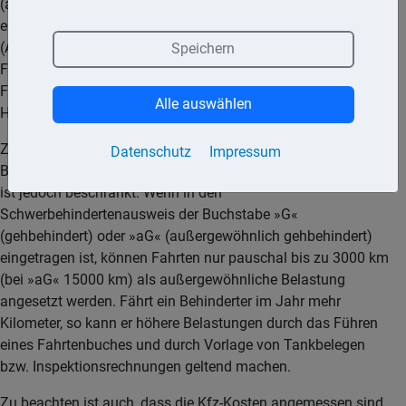
(außer Handgepäck), sie dürfen das Fahrzeug nicht zur
entgeltlichen Beförderung von Personen verwenden
(Ausnahme: gelegentliche Mitbeförderung), sie dürfen das
Speichern
Fahrzeug nicht anderen Personen überlassen, es sei denn, die
Fahrten dienen ihrer Fortbewegung oder der Führung ihres
Alle auswählen
Haushaltes.
Zudem können Behinderte Kfz-Kosten als außergewöhnliche
Datenschutz
Impressum
Belastung ansetzen. Der pauschale Ausweis der Kfz-Kosten
ist jedoch beschränkt. Wenn in den
Schwerbehindertenausweis der Buchstabe »G«
(gehbehindert) oder »aG« (außergewöhnlich gehbehindert)
eingetragen ist, können Fahrten nur pauschal bis zu 3000 km
(bei »aG« 15000 km) als außergewöhnliche Belastung
angesetzt werden. Fährt ein Behinderter im Jahr mehr
Kilometer, so kann er höhere Belastungen durch das Führen
eines Fahrtenbuches und durch Vorlage von Tankbelegen
bzw. Inspektionsrechnungen geltend machen.
Zu beachten ist auch, dass die Kfz-Kosten angemessen sind.