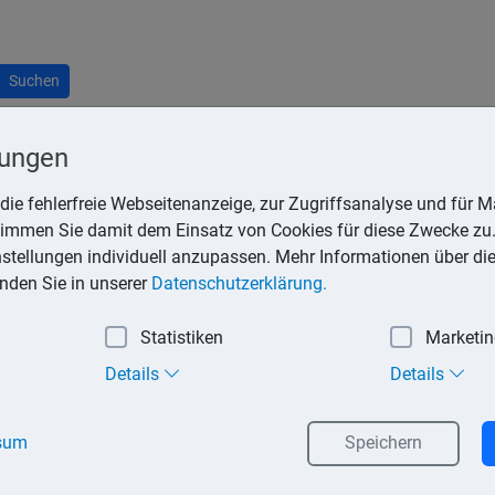
Suchen
lungen
die fehlerfreie Webseitenanzeige, zur Zugriffsanalyse und für Ma
stimmen Sie damit dem Einsatz von Cookies für diese Zwecke zu.
) kann ein Pauschbetrag von 10.300,– € abgezogen werden, ohne
instellungen individuell anzupassen. Mehr Informationen über di
inden Sie in unserer
Datenschutzerklärung.
 wird die Pauschale nach dem jeweiligen Erbanteil unter den Er
Statistiken
Marketi
nliche Belastungen im Rahmen der Einkommensteuer entstehen.
Details
Details
estattung),
sum
Speichern