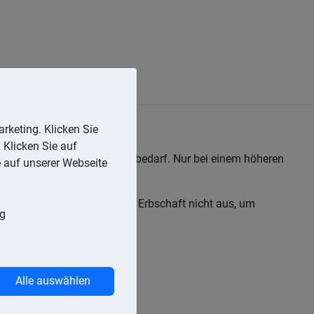
rketing. Klicken Sie
 Klicken Sie auf
 dass es eines Nachweises bedarf. Nur bei einem höheren
e auf unserer Webseite
ben aufgeteilt. Reicht die Erbschaft nicht aus, um
ng
Alle auswählen