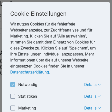
Lexika
Cookie-Einstellungen
Volltext-Suche in den Lexika
Wir nutzen Cookies für die fehlerfreie
Suchen
Webseitenanzeige, zur Zugriffsanalyse und für
Marketing. Klicken Sie auf "Alle auswählen",
Steuerlexikon
stimmen Sie damit dem Einsatz von Cookies für
diese Zwecke zu. Klicken Sie auf "Speichern", um
Aufbewahrungspflicht
Ihre Einstellungen individuell anzupassen. Mehr
Informationen über die auf unserer Webseite
Die Aufbewahrungspflicht ist ein Bestandteil der
eingesetzten Cookies finden Sie in unserer
Buchführungs- und Aufzeichnungspflicht. Die folgenden
Datenschutzerklärung.
Unterlagen sind geordnet aufzubewahren:
Bücher und Aufzeichnungen, Inventare,
Notwendig
Details
Jahresabschlüsse, Lageberichte, die Eröffnungsbilanz
sowie die zu ihrem Verständnis erforderlichen
Statistiken
Details
Arbeitsanweisungen und sonstigen
Organisationsunterlagen,
Marketing
Details