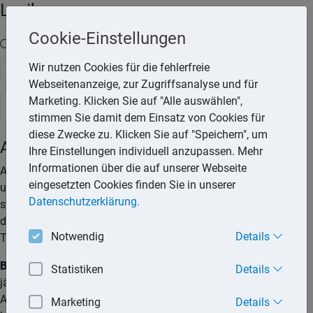
Lexika
Cookie-Einstellungen
Volltext-Suche in den Lexika
Wir nutzen Cookies für die fehlerfreie
Suchen
Webseitenanzeige, zur Zugriffsanalyse und für
Marketing. Klicken Sie auf "Alle auswählen",
Steuerlexikon
stimmen Sie damit dem Einsatz von Cookies für
diese Zwecke zu. Klicken Sie auf "Speichern", um
Arbeitszimmer
Ihre Einstellungen individuell anzupassen. Mehr
Informationen über die auf unserer Webseite
Aufwendungen für das häusliche Arbeitszimmer können
eingesetzten Cookies finden Sie in unserer
unbegrenzt als Betriebsausgaben oder Werbungskosten
Datenschutzerklärung.
steuerlich berücksichtigt werden, wenn das Arbeitszimmer
den Mittelpunkt der gesamten betrieblichen oder beruflichen
Notwendig
Details
Tätigkeit bildet.
Bis Ende 2022 galt:
Bis zu einem Betrag von 1.250,– €
Statistiken
Details
jährlich werden Aufwendungen für ein häusliches
Arbeitszimmer anerkannt, wenn für die betriebliche oder
Marketing
Details