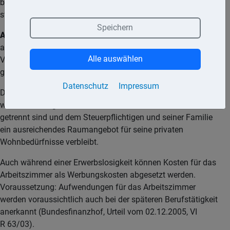
berufliche Tätigkeit kein anderer Arbeitsplatz zur Verfügung
steht.
Speichern
Ab 2023
kann eine Jahrespauschale in Höhe von 1.260,– €
angesetzt werden, wenn kein anderer Arbeitsplatz zur
Alle auswählen
Verfügung steht. Die Pauschale wird anteilig für jeden Monat
gewährt, in dem die Voraussetzungen erfüllt werden.
Datenschutz
Impressum
Das häusliche Arbeitszimmer wird steuerlich nur anerkannt,
wenn Wohnung und Arbeitszimmer räumlich voneinander
getrennt sind und dem Steuerpflichtigen und seiner Familie
ein ausreichendes Raumangebot für seine privaten
Wohnbedürfnisse verbleibt.
Auch während einer Erwerbslosigkeit können Kosten für das
Arbeitszimmer als Werbungskosten abgesetzt werden.
Voraussetzung: Aufwendungen für das Arbeitszimmer
werden voraussichtlich auch bei der späteren Berufstätigkeit
anerkannt (Bundesfinanzhof, Urteil vom 02.12.2005, VI
R 63/03).