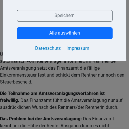
berufsständische Versorgungseinrichtungen,
Speichern
Pensionskassen,
Pensionsfonds,
Alle auswählen
Versicherungsunternehmen.
Datenschutz
Impressum
Über die Höhe dieser Renten wird das Finanzamt
automatisch vom Rententräger informiert. Im Rahmen der
Amtsveranlagung setzt das Finanzamt die fällige
Einkommensteuer fest und schickt dem Rentner nur noch den
Steuerbescheid.
Die Teilnahme am Amtsveranlagungsverfahren ist
freiwillig.
Das Finanzamt führt die Amtsveranlagung nur auf
ausdrücklichen Wunsch des Rentners/der Rentnerin durch.
Das Problem bei der Amtsveranlagung:
Das Finanzamt
kennt nur die Höhe der Rente. Ausgaben kann es nicht