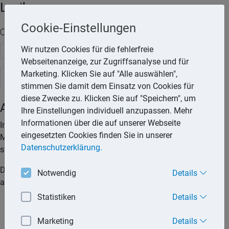
Lexika
Cookie-Einstellungen
Volltext-Suche in den Lexika
Wir nutzen Cookies für die fehlerfreie
Suchen
Webseitenanzeige, zur Zugriffsanalyse und für
Marketing. Klicken Sie auf "Alle auswählen",
Steuerlexikon
stimmen Sie damit dem Einsatz von Cookies für
diese Zwecke zu. Klicken Sie auf "Speichern", um
Amtsveranlagung
Ihre Einstellungen individuell anzupassen. Mehr
Informationen über die auf unserer Webseite
In Mecklenburg-Vorpommern gibt es seit 2017 die
eingesetzten Cookies finden Sie in unserer
Möglichkeit, sich vom Finanzamt ohne eigenes Zutun
Datenschutzerklärung.
steuerlich veranlagen zu lassen (sog. Amtsveranlagung).
Die Amtsveranlagung kann in Anspruch nehmen, wer
Notwendig
Details
ausschließlich Einnahmen aus folgenden Quellen hat:
Statistiken
Details
gesetzliche Rentenversicherung,
Marketing
Details
landwirtschaftliche Alterskasse,