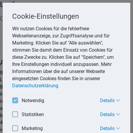
Lexika
Cookie-Einstellungen
Volltext-Suche in den Lexika
Wir nutzen Cookies für die fehlerfreie
Suchen
Webseitenanzeige, zur Zugriffsanalyse und für
Marketing. Klicken Sie auf "Alle auswählen",
Steuerlexikon
stimmen Sie damit dem Einsatz von Cookies für
diese Zwecke zu. Klicken Sie auf "Speichern", um
Abführung der Lohnsteuer
Ihre Einstellungen individuell anzupassen. Mehr
Informationen über die auf unserer Webseite
Bis zum 10. des Folgemonats ist durch den Arbeitgeber die
eingesetzten Cookies finden Sie in unserer
Lohnsteuer des laufenden Monats an das
Datenschutzerklärung.
Betriebsstättenfinanzamt abzuführen. Wurde im Vorjahr
insgesamt eine Lohnsteuer von maximal 1.000,– € abgeführt,
Notwendig
Details
ist im folgenden Jahr eine einmalige Lohnsteueranmeldung
ausreichend. Die einmalige Lohnsteueranmeldung ist dann
Statistiken
Details
bis zum 10.1. einzureichen. War im Vorjahr nicht mehr als
4000 € Lohnsteuer abzuführen, genügt im Folgejahr eine
Marketing
Details
vierteljährliche Lohnsteueranmeldung. Die Abgabefrist für die