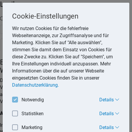
Lexika
Cookie-Einstellungen
Volltext-Suche in den Lexika
Wir nutzen Cookies für die fehlerfreie
Suchen
Webseitenanzeige, zur Zugriffsanalyse und für
Marketing. Klicken Sie auf "Alle auswählen",
Rechtslexikon
stimmen Sie damit dem Einsatz von Cookies für
diese Zwecke zu. Klicken Sie auf "Speichern", um
Eigentümerversammlung beim
Ihre Einstellungen individuell anzupassen. Mehr
Wohnungseigentum
Informationen über die auf unserer Webseite
eingesetzten Cookies finden Sie in unserer
Die Eigentümerversammlung ist das oberste
Datenschutzerklärung.
Verwaltungsorgan der Eigentümergemeinschaft. Sie regelt
alle Angelegenheiten, die ihr durch das Gesetz oder durch
Notwendig
Details
Vereinbarung übertragen sind.
Aufgaben
Statistiken
Details
In der Eigentümerversammlung entscheiden die
Marketing
Details