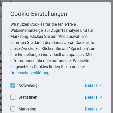
Lexika
Cookie-Einstellungen
Volltext-Suche in den Lexika
Wir nutzen Cookies für die fehlerfreie
Suchen
Webseitenanzeige, zur Zugriffsanalyse und für
Marketing. Klicken Sie auf "Alle auswählen",
Rechtslexikon
stimmen Sie damit dem Einsatz von Cookies für
diese Zwecke zu. Klicken Sie auf "Speichern", um
Dauerauftrag
Ihre Einstellungen individuell anzupassen. Mehr
Informationen über die auf unserer Webseite
Ein Dauerauftrag ist eine besondere Form der Überweisung,
eingesetzten Cookies finden Sie in unserer
den der Kunde seiner Bank erteilt, um künftig regelmäßig
Datenschutzerklärung.
wiederkehrende Zahlungsverpflichtungen durch
entsprechende Abbuchungen von seinem Konto und
Notwendig
Details
Überweisungen auf das Empfängerkonto sicherzustellen.
Daueraufträge werden für Zahlungen erteilt, die in
Statistiken
Details
gleichbleibender Höhe immer wieder anfallen (z. B.
Mietzahlungen). Sie werden zunehmend durch den Einzug
Marketing
Details
von Lastschriften ersetzt.