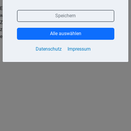
Ein Dauerauftrag kann jederzeit gekündigt oder widerrufen
werden. Besteht ein Dauerauftrag, obwohl keine
Speichern
Zahlungsverpflichtung mehr besteht, geht dieser Umstand
zulasten des Kunden. In diesem Fall muss er sein Geld auf
Alle auswählen
eigenes Risiko vom Empfänger zurückfordern.
Datenschutz
Impressum