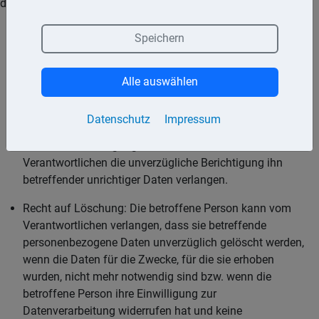
den zuständigen Datenschutzbeauftragten anzurufen.
Auskunftsrecht: Der Betroffene hat ein Recht darauf,
Speichern
Auskunft zu erhalten, welche personenbezogenen Daten
über ihn gespeichert sind. Das Auskunftsrecht erstreckt
Alle auswählen
sich auch darauf zu erfahren, zu welchem Zweck die
Daten erhoben wurden, woher diese stammen und an
welche Stellen diese übermittelt wurden.
Datenschutz
Impressum
Recht auf Berichtigung: Der Betroffene kann vom
Verantwortlichen die unverzügliche Berichtigung ihn
betreffender unrichtiger Daten verlangen.
Recht auf Löschung: Die betroffene Person kann vom
Verantwortlichen verlangen, dass sie betreffende
personenbezogene Daten unverzüglich gelöscht werden,
wenn die Daten für die Zwecke, für die sie erhoben
wurden, nicht mehr notwendig sind bzw. wenn die
betroffene Person ihre Einwilligung zur
Datenverarbeitung widerrufen hat und keine