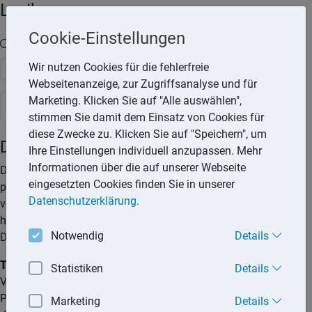
Lexika
Cookie-Einstellungen
Volltext-Suche in den Lexika
Wir nutzen Cookies für die fehlerfreie
Suchen
Webseitenanzeige, zur Zugriffsanalyse und für
Marketing. Klicken Sie auf "Alle auswählen",
Rechtslexikon
stimmen Sie damit dem Einsatz von Cookies für
diese Zwecke zu. Klicken Sie auf "Speichern", um
Datenschutzrechte
Ihre Einstellungen individuell anzupassen. Mehr
Informationen über die auf unserer Webseite
Der Schutz von Personen bei der Verarbeitung
eingesetzten Cookies finden Sie in unserer
personenbezogener Daten ist ein Grundrecht. Durch
Datenschutzerklärung.
verschiedene, gesetzlich verankerte Rechte und Ansprüche
hat der Betroffene jedoch die Möglichkeit, seine persönlichen
Notwendig
Details
Daten vor Missbrauch zu schützen.
Tipp:
Hat ein Betroffener Grund zu der Annahme, dass bei der
Statistiken
Details
Verarbeitung seiner personenbezogenen Daten seine
Persönlichkeitsrechte verletzt wurden, steht ihm das Recht zu,
Marketing
Details