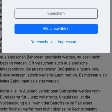
Ausland immer direkt vor Ort zur Kasse gebeten. Und wer kein
Bargeld dabei hat, der wird manchmal sogar bis zum
Speichern
nächsten Geldautomaten begleitet. Und wer immer noch
nicht zahlen kann, muss im Extremfall sein Auto erst einmal
Alle auswählen
stehen lassen.
Achtung:
Bußgeldbescheide aus EU-Ländern können auch in
Datenschutz
Impressum
Deutschland vollstreckt werden. Zuständig ist das
Bundesamt für Justiz in Bonn. Strafzettel, die direkt von
ausländischen Behörden geschickt werden, müssen nicht
bezahlt werden. Oft versuchen auch ausländische
Inkassobüros, die ausstehenden Bußgelder einzutreiben.
Diese besitzen jedoch keinerlei Legitimation. Es müssen also
keine Zahlungen geleistet werden.
Nicht alle im Ausland verhängten Bußgelder werden vom
Bundesamt für Justiz vollstreckt. Unzulässig ist die
Vollstreckung u.a., wenn der Betroffene im Fall eines
schriftlichen Verfahrens nicht über seine Rechte belehrt