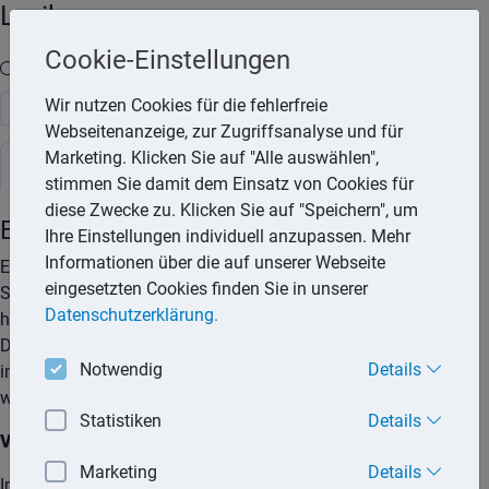
Lexika
Cookie-Einstellungen
Volltext-Suche in den Lexika
Wir nutzen Cookies für die fehlerfreie
Suchen
Webseitenanzeige, zur Zugriffsanalyse und für
Marketing. Klicken Sie auf "Alle auswählen",
Rechtslexikon
stimmen Sie damit dem Einsatz von Cookies für
diese Zwecke zu. Klicken Sie auf "Speichern", um
Bußgeldbescheid im Ausland
Ihre Einstellungen individuell anzupassen. Mehr
Informationen über die auf unserer Webseite
Ein Bußgeld im Ausland kann ganz schön teuer werden.
eingesetzten Cookies finden Sie in unserer
Schon bei geringen Vergehen fallen Bußgelder in der Regel
Datenschutzerklärung.
höher aus als bei vergleichbaren Verkehrsverstößen in
Deutschland. Ob ausländische Bußgeldbescheide allerdings
Notwendig
Details
in Deutschland vollstreckt werden können, hängt davon ab, in
welchem Land die Ordnungswidrigkeit begangen wurde.
Statistiken
Details
Verkehrsverstöße im EU-Ausland
Marketing
Details
Im Regelfall werden Autofahrer bei Verkehrsverstößen im