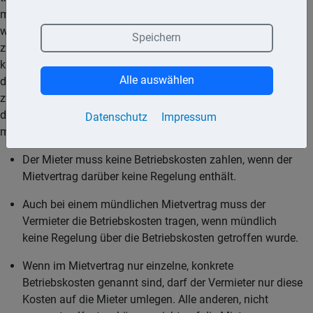
müssen vom Mieter nicht noch einmal zusätzlich bezahlt
werden. Allerdings ist die gesetzliche Regelung nicht
Speichern
zwingend, das heißt, dass der Vermieter davon abweichen
kann und dem Mieter die Betriebskosten in Rechnung stellen
Alle auswählen
darf. Voraussetzung dafür ist aber, dass im Mietvertrag
zwischen Vermieter und Mieter wirksam vereinbart ist, dass
der Mieter neben der Miete auch die Betriebskosten zahlen
Datenschutz
Impressum
muss.
Der Mieter muss keine Betriebskosten zahlen, wenn der
Mietvertrag darüber keine Regelung enthält.
Auch bei einem mündlichen Mietvertrag muss der
Vermieter die Betriebskosten tragen, wenn mündlich
keine Regelung über die Betriebskosten getroffen wurde.
Wenn im Mietvertrag nur einzelne, konkrete
Betriebskosten genannt sind, darf der Vermieter nur diese
Kosten auf die Mieter umlegen. Alle anderen, nicht