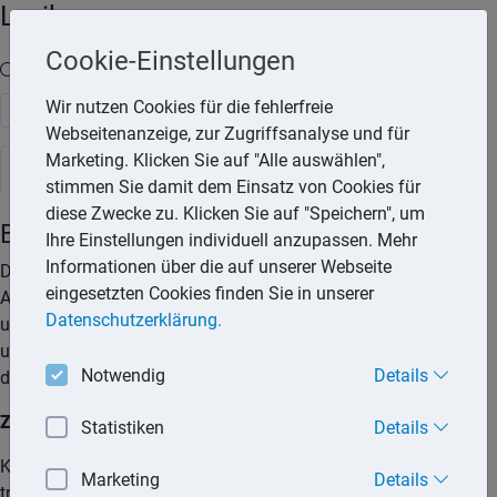
Lexika
Cookie-Einstellungen
Volltext-Suche in den Lexika
Wir nutzen Cookies für die fehlerfreie
Suchen
Webseitenanzeige, zur Zugriffsanalyse und für
Marketing. Klicken Sie auf "Alle auswählen",
Rechtslexikon
stimmen Sie damit dem Einsatz von Cookies für
diese Zwecke zu. Klicken Sie auf "Speichern", um
Betriebskosten
Ihre Einstellungen individuell anzupassen. Mehr
Informationen über die auf unserer Webseite
Das Thema »Betriebskosten« löst regelmäßig
eingesetzten Cookies finden Sie in unserer
Auseinandersetzungen und Streitigkeiten zwischen Mietern
Datenschutzerklärung.
und Vermietern aus. Dabei geht es häufig auch darum, ob
und welche Betriebskosten auf die Mieter umgelegt werden
Notwendig
Details
dürfen.
Zahlungsvoraussetzungen
Statistiken
Details
Kraft Gesetzes hat der Vermieter die Betriebskosten zu
Marketing
Details
tragen. Diese sind also gesetzlich Bestandteil der Miete und