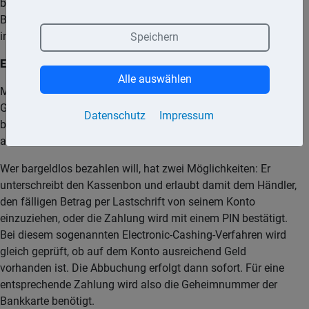
bei der jeweiligen Bank oder Sparkasse Geld abheben. Reine
Bankkarten sind heute eher selten. Mit ihnen können
insbesondere Kontoauszüge ausgedruckt werden.
Speichern
Einsatzmöglichkeiten
Alle auswählen
Mit der Geheimnummer der Bankkarte kann sich an einem
Geldausgabeautomaten, einem Kontoauszugsdrucker oder
Datenschutz
Impressum
bei der bargeldlosen Bezahlung mit der Bankkarte
authentifizieren.
Wer bargeldlos bezahlen will, hat zwei Möglichkeiten: Er
unterschreibt den Kassenbon und erlaubt damit dem Händler,
den fälligen Betrag per Lastschrift von seinem Konto
einzuziehen, oder die Zahlung wird mit einem PIN bestätigt.
Bei diesem sogenannten Electronic-Cashing-Verfahren wird
gleich geprüft, ob auf dem Konto ausreichend Geld
vorhanden ist. Die Abbuchung erfolgt dann sofort. Für eine
entsprechende Zahlung wird also die Geheimnummer der
Bankkarte benötigt.