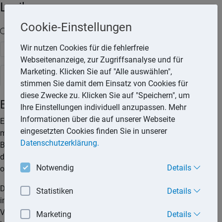
Lexika
Cookie-Einstellungen
Volltext-Suche in den Lexika
Wir nutzen Cookies für die fehlerfreie
Suchen
Webseitenanzeige, zur Zugriffsanalyse und für
Marketing. Klicken Sie auf "Alle auswählen",
Rechtslexikon
stimmen Sie damit dem Einsatz von Cookies für
diese Zwecke zu. Klicken Sie auf "Speichern", um
Bankkarte
Ihre Einstellungen individuell anzupassen. Mehr
Informationen über die auf unserer Webseite
Eine Bankkarte ist eine kleinformatige Karte aus Kunststoff
eingesetzten Cookies finden Sie in unserer
mit integriertem Magnetstreifen und/oder Chip, die von einer
Datenschutzerklärung.
Bank oder Sparkasse ausgegeben wird. Sie enthält das Logo
des ausgebenden Geldinstituts. Die Bankkarte kann mit oder
Notwendig
Details
ohne Bezahlungsfunktion ausgestattet sein.
Der Inhaber der Bankkarte mit reiner Zahlungsfunktion kann
Statistiken
Details
in Verbindung mit einer PIN Geld am Geldautomaten oder in
Verbindung mit PIN, Ausweis und Unterschrift am Schalter
Marketing
Details