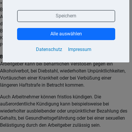
»wenn Tatsachen vorliegen, die dem Kündigenden unter
Berücksichtigung der Umstände des Einzelfalls und bei
Speichern
Abwägung der Interessen beider Vertragsteile die Fortsetzung
des Arbeitsverhältnisses nicht bis zu dessen anderweitiger
Beendigung zugemutet werden kann«. Eine außerordentliche
Alle auswählen
Kündigung kommt somit nur bei ganz schwerwiegenden
Pflichtverstößen in Betracht.
Datenschutz
Impressum
Beispiel:
Die außerordentliche Kündigung durch den
Arbeitgeber kann bei beharrlichen Verstößen gegen ein
Alkoholverbot, bei Diebstahl, wiederholten Unpünktlichkeiten,
Vortäuschen einer Krankheit oder bei Verbüßung einer
längeren Haftstrafe in Betracht kommen.
Auch Arbeitnehmer können fristlos kündigen. Die
außerordentliche Kündigung kann beispielsweise bei
wiederholter ausbleibender oder unpünktlicher Bezahlung des
Gehalts, bei Gesundheitsgefährdung oder bei einer sexuellen
Belästigung durch den Arbeitgeber zulässig sein.