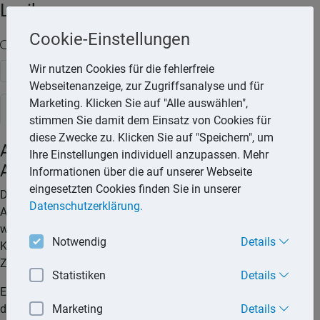
Lexika
Cookie-Einstellungen
Volltext-Suche in den Lexika
Wir nutzen Cookies für die fehlerfreie
Suchen
Webseitenanzeige, zur Zugriffsanalyse und für
Marketing. Klicken Sie auf "Alle auswählen",
Rechtslexikon
stimmen Sie damit dem Einsatz von Cookies für
diese Zwecke zu. Klicken Sie auf "Speichern", um
Außerordentliche Kündigung des
Ihre Einstellungen individuell anzupassen. Mehr
Arbeitsvertrags
Informationen über die auf unserer Webseite
eingesetzten Cookies finden Sie in unserer
Der Arbeitsvertrag kann vom Arbeitgeber oder vom
Datenschutzerklärung.
Arbeitnehmer außerordentlich (fristlos) gekündigt werden,
wenn ein wichtiger Grund vorliegt. Die außerordentliche
Notwendig
Details
Kündigung ist sowohl bei Arbeitsverhältnissen auf bestimmte
Zeit als auch auf unbestimmte Zeit möglich.
Statistiken
Details
Ein wichtiger Grund, der zur außerordentlichen Kündigung
des Arbeitsverhältnisses berechtigt, liegt laut Gesetz vor,
Marketing
Details