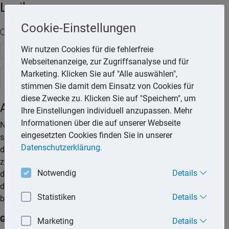
Lexika
Cookie-Einstellungen
Volltext-Suche in den Lexika
Wir nutzen Cookies für die fehlerfreie
Suchen
Webseitenanzeige, zur Zugriffsanalyse und für
Marketing. Klicken Sie auf "Alle auswählen",
Rechtslexikon
stimmen Sie damit dem Einsatz von Cookies für
diese Zwecke zu. Klicken Sie auf "Speichern", um
Auslegung des Testaments
Ihre Einstellungen individuell anzupassen. Mehr
Informationen über die auf unserer Webseite
Nicht selten ist es so, dass Anordnungen des Erblassers in
eingesetzten Cookies finden Sie in unserer
seinem eigenhändigen Testament nicht eindeutig sind. In
Datenschutzerklärung.
diesem Fall, wenn also der letzte Wille des Erblassers nicht
zweifelsfrei oder unvollständig zum Ausdruck kommt, muss
Notwendig
Details
das Testament ausgelegt werden. Ziel ist dabei die Klärung
der Frage, was der Erblasser mit seinen Worten zum Ausdruck
Statistiken
Details
bringen wollte.
Grundsätze der Auslegung
Marketing
Details