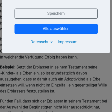
Bei der Auslegung eines Testaments ist in erster Linie der
tatsächliche Wille des Erblassers zu ermitteln und nicht am
Speichern
buchstäblichen Sinne des Ausdrucks zu haften. Maßgebend
ist also, was der Erblasser mit seinen Worten wirklich sagen
Alle auswählen
wollte.
Ist der Inhalt eines Testaments derart unbestimmt, dass
Datenschutz
Impressum
verschiedene Auslegungen möglich sind, so bestimmt das
Gesetz, dass im Zweifel diejenige Auslegung vorzuziehen ist,
in welcher die Verfügung Erfolg haben kann.
Beispiel:
Setzt der Erblasser in seinem Testament seine
»Kinder« als Erben ein, so ist grundsätzlich davon
auszugehen, dass er damit auch ein Adoptivkind als Erbe
einsetzen will, wenn nicht im Einzelfall ein gegenteiliger Wille
des Erblassers festzustellen ist.
Für den Fall, dass sich der Erblasser in seinem Testament bei
der Auswahl der Begünstigten nicht klar ausgedrückt hat,